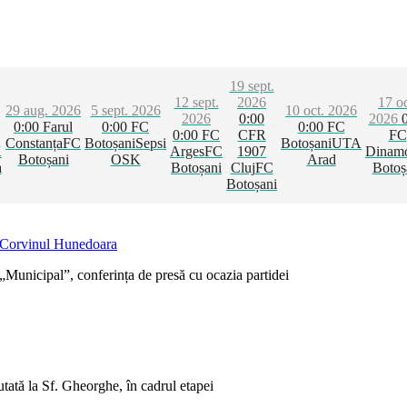
19 sept.
12 sept.
2026
17 oc
29 aug. 2026
5 sept. 2026
10 oct. 2026
2026
0:00
2026
0:00
Farul
0:00
FC
0:00
FC
0:00
FC
CFR
FC
Constanța
FC
Botoșani
Sepsi
Botoșani
UTA
K
Arges
FC
1907
Dinam
Botoșani
OSK
Arad
a
Botoșani
Cluj
FC
Botoș
Botoșani
i Corvinul Hunedoara
 „Municipal”, conferința de presă cu ocazia partidei
utată la Sf. Gheorghe, în cadrul etapei