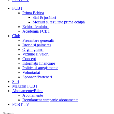
FCBT
Prima Echipa
Staf & jucători
Meciuri și rezultate prima echipă
Echipa feminina
Academia FCBT
Club
Prezentare generală
Istorie și palmares
Organigrama
Viziune si valori
Concept
Informații financiare
Politici si angajamente
Voluntariat
Sponsori/Parteneri
Stiri
Magazin FCBT
Abonamente/Bilete
Abonamente
Regulament campanie abonamente
FCBT TV