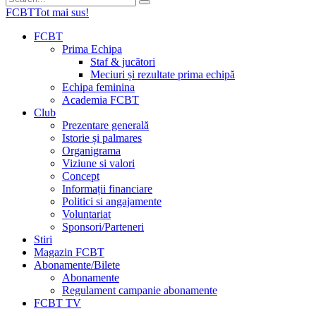
FCBT
Tot mai sus!
FCBT
Prima Echipa
Staf & jucători
Meciuri și rezultate prima echipă
Echipa feminina
Academia FCBT
Club
Prezentare generală
Istorie și palmares
Organigrama
Viziune si valori
Concept
Informații financiare
Politici si angajamente
Voluntariat
Sponsori/Parteneri
Stiri
Magazin FCBT
Abonamente/Bilete
Abonamente
Regulament campanie abonamente
FCBT TV