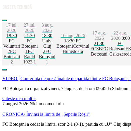
Caseta tehnică
17 iul.
27 iul.
3 aug.
2026
2026
2026
17 aug.
22 aug.
18:30
21:30
18:30
10 aug. 2026
2026
2026
0:00
FC
FC
Univ.
18:30
FC
21:30
FC
Voluntari
Botoșani
Cluj
Botoșani
Corvinul
FCSB
FC
Botoșani
F
2
FC
1
FC
2
FC
Hunedoara
Botoșani
Csikszered
Botoșani
Rapid
Botoșani
2
1923
1
1
VIDEO | Conferința de presă înainte de partida dintre FC Botoșani ș
FC Botoșani a organizat vineri, 7 august, de la ora 09.45 la Stadionul
Citeste mai mult »
7 august 2026
Niciun comentariu
CRONICA/ Învinși la limită de „Șepcile Roșii”
FC Botoșani a cedat la limită, scor 2-1 (0-1), partida cu „U” Cluj disp