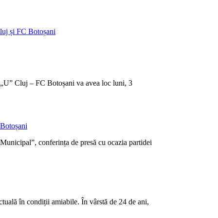
luj și FC Botoșani
a „U” Cluj – FC Botoșani va avea loc luni, 3
 Botoșani
„Municipal”, conferința de presă cu ocazia partidei
tuală în condiții amiabile. În vârstă de 24 de ani,