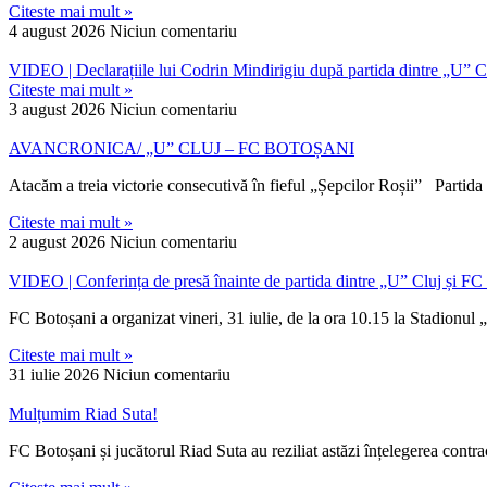
Citeste mai mult »
4 august 2026
Niciun comentariu
VIDEO | Declarațiile lui Codrin Mindirigiu după partida dintre „U” C
Citeste mai mult »
3 august 2026
Niciun comentariu
AVANCRONICA/ „U” CLUJ – FC BOTOȘANI
Atacăm a treia victorie consecutivă în fieful „Șepcilor Roșii” Partid
Citeste mai mult »
2 august 2026
Niciun comentariu
VIDEO | Conferința de presă înainte de partida dintre „U” Cluj și FC
FC Botoșani a organizat vineri, 31 iulie, de la ora 10.15 la Stadionul 
Citeste mai mult »
31 iulie 2026
Niciun comentariu
Mulțumim Riad Suta!
FC Botoșani și jucătorul Riad Suta au reziliat astăzi înțelegerea contrac