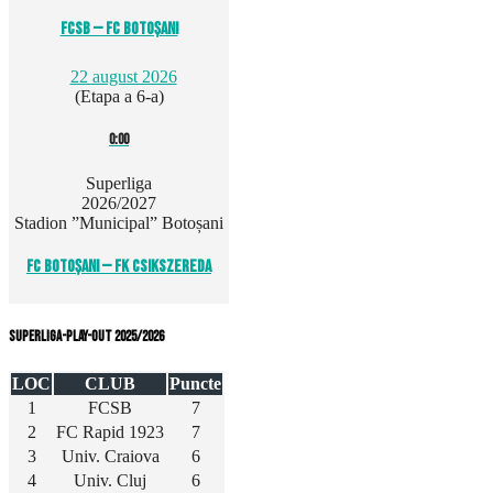
FCSB — FC Botoșani
22 august 2026
(Etapa a 6-a)
0:00
Superliga
2026/2027
Stadion ”Municipal” Botoșani
FC Botoșani — FK Csikszereda
Superliga-Play-out 2025/2026
LOC
CLUB
Puncte
1
FCSB
7
2
FC Rapid 1923
7
3
Univ. Craiova
6
4
Univ. Cluj
6