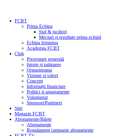
FCBT
Prima Echipa
Staf & jucători
Meciuri și rezultate prima echipă
Echipa feminina
Academia FCBT
Club
Prezentare generală
Istorie și palmares
Organigrama
Viziune si valori
Concept
Informații financiare
Politici si angajamente
Voluntariat
Sponsori/Parteneri
Stiri
Magazin FCBT
Abonamente/Bilete
Abonamente
Regulament campanie abonamente
FCBT TV