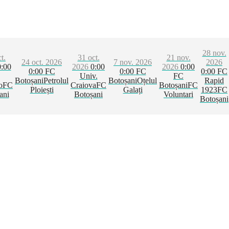
28 nov.
t.
31 oct.
21 nov.
24 oct. 2026
7 nov. 2026
2026
0:00
2026
0:00
2026
0:00
0:00
FC
0:00
FC
0:00
FC
Univ.
FC
Botoșani
Petrolul
Botoșani
Oțelul
Rapid
o
FC
Craiova
FC
Botoșani
FC
Ploiești
Galați
1923
FC
ani
Botoșani
Voluntari
Botoșani