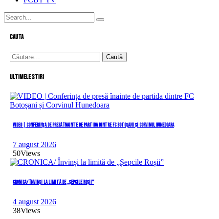
cauta
Caută
după:
Ultimele stiri
VIDEO | Conferința de presă înainte de partida dintre FC Botoșani și Corvinul Hunedoara
7 august 2026
50
Views
CRONICA/ Învinși la limită de „Șepcile Roșii”
4 august 2026
38
Views