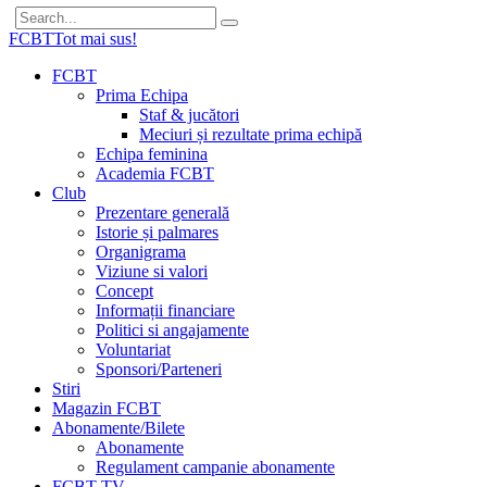
FCBT
Tot mai sus!
FCBT
Prima Echipa
Staf & jucători
Meciuri și rezultate prima echipă
Echipa feminina
Academia FCBT
Club
Prezentare generală
Istorie și palmares
Organigrama
Viziune si valori
Concept
Informații financiare
Politici si angajamente
Voluntariat
Sponsori/Parteneri
Stiri
Magazin FCBT
Abonamente/Bilete
Abonamente
Regulament campanie abonamente
FCBT TV