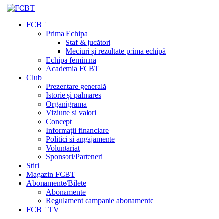
FCBT
Prima Echipa
Staf & jucători
Meciuri și rezultate prima echipă
Echipa feminina
Academia FCBT
Club
Prezentare generală
Istorie și palmares
Organigrama
Viziune si valori
Concept
Informații financiare
Politici si angajamente
Voluntariat
Sponsori/Parteneri
Stiri
Magazin FCBT
Abonamente/Bilete
Abonamente
Regulament campanie abonamente
FCBT TV