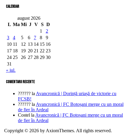
Calendar
august 2026
L
Ma
Mi
J
V
S
D
1
2
3
4
5
6
7
8
9
10
11
12
13
14
15
16
17
18
19
20
21
22
23
24
25
26
27
28
29
30
31
« iul.
comentarii recente
??????
la
Avancronică | Dorință uriașă de victorie cu
FCSB!
??????
la
Avancronică | FC Botoșani merge cu un moral
de fier în Ardeal
Costel
la
Avancronică | FC Botoșani merge cu un moral
de fier în Ardeal
Copyright © 2026 by AxiomThemes. All rights reserved.