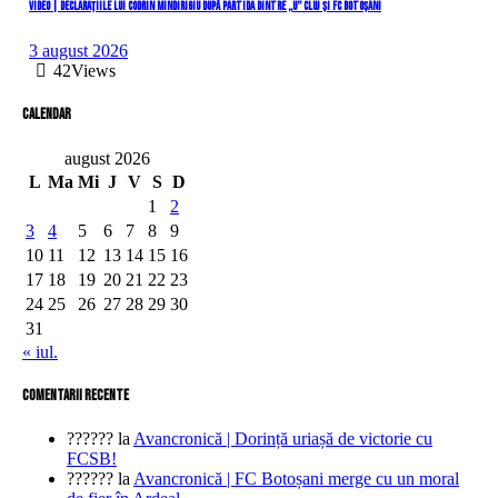
VIDEO | Declarațiile lui Codrin Mindirigiu după partida dintre „U” Cluj și FC Botoșani
3 august 2026
42
Views
Calendar
august 2026
L
Ma
Mi
J
V
S
D
1
2
3
4
5
6
7
8
9
10
11
12
13
14
15
16
17
18
19
20
21
22
23
24
25
26
27
28
29
30
31
« iul.
comentarii recente
??????
la
Avancronică | Dorință uriașă de victorie cu
FCSB!
??????
la
Avancronică | FC Botoșani merge cu un moral