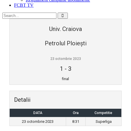
FCBT TV
Univ. Craiova
Petrolul Ploiești
23 octombrie 2023
1
-
3
final
Detalii
DATA
Ora
Competitie
23 octombrie 2023
8:31
Superliga