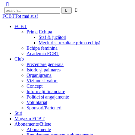
FCBT
Tot mai sus!
FCBT
Prima Echipa
Staf & jucători
Meciuri și rezultate prima echipă
Echipa feminina
Academia FCBT
Club
Prezentare generală
Istorie și palmares
Organigrama
Viziune si valori
Concept
Informații financiare
Politici si angajamente
Voluntariat
Sponsori/Parteneri
Stiri
Magazin FCBT
Abonamente/Bilete
Abonamente
Regulament campanie abonamente