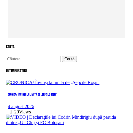
cauta
Caută
după:
Ultimele stiri
CRONICA/ Învinși la limită de „Șepcile Roșii”
4 august 2026
29
Views