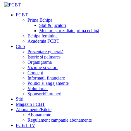
FCBT
Prima Echipa
Staf & jucători
Meciuri și rezultate prima echipă
Echipa feminina
Academia FCBT
Club
Prezentare generală
Istorie și palmares
Organigrama
Viziune si valori
Concept
Informații financiare
Politici si angajamente
Voluntariat
Sponsori/Parteneri
Stiri
Magazin FCBT
Abonamente/Bilete
Abonamente
Regulament campanie abonamente
FCBT TV