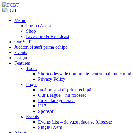
Meniu
Pagina Acasa
Shop
Livescore & Broadcast
Our Staff
Jucători și staff prima echipă
Events
League
Features
Tools
Shortcodes – de tinut minte pentru mai multe mini 
Privacy Policy
Pages
Jucători și staff prima echipă
Our League – nu folosesc
Prezentare generală
U17
Sponsori
Events
Events List – de vazut daca se foloseste
Single Event
About Us