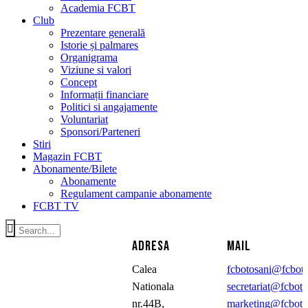
Academia FCBT
Club
Prezentare generală
Istorie și palmares
Organigrama
Viziune si valori
Concept
Informații financiare
Politici si angajamente
Voluntariat
Sponsori/Parteneri
Stiri
Magazin FCBT
Abonamente/Bilete
Abonamente
Regulament campanie abonamente
FCBT TV
ADRESA
MAIL
Calea
fcbotosani@fcboto
Nationala
secretariat@fcboto
nr.44B,
marketing@fcboto