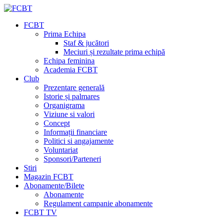
FCBT
Prima Echipa
Staf & jucători
Meciuri și rezultate prima echipă
Echipa feminina
Academia FCBT
Club
Prezentare generală
Istorie și palmares
Organigrama
Viziune si valori
Concept
Informații financiare
Politici si angajamente
Voluntariat
Sponsori/Parteneri
Stiri
Magazin FCBT
Abonamente/Bilete
Abonamente
Regulament campanie abonamente
FCBT TV