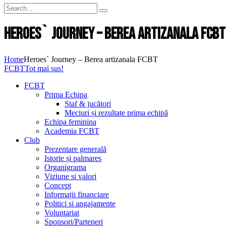
Heroes` Journey – Berea artizanala FCBT
Home
Heroes` Journey – Berea artizanala FCBT
FCBT
Tot mai sus!
FCBT
Prima Echipa
Staf & jucători
Meciuri și rezultate prima echipă
Echipa feminina
Academia FCBT
Club
Prezentare generală
Istorie și palmares
Organigrama
Viziune si valori
Concept
Informații financiare
Politici si angajamente
Voluntariat
Sponsori/Parteneri