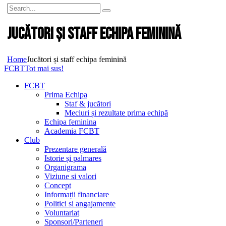
Jucători și staff echipa feminină
Home
Jucători și staff echipa feminină
FCBT
Tot mai sus!
FCBT
Prima Echipa
Staf & jucători
Meciuri și rezultate prima echipă
Echipa feminina
Academia FCBT
Club
Prezentare generală
Istorie și palmares
Organigrama
Viziune si valori
Concept
Informații financiare
Politici si angajamente
Voluntariat
Sponsori/Parteneri