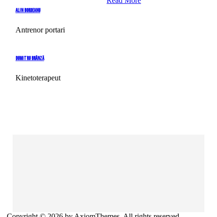
Read More
Alin Bordeanu
Antrenor portari
Dumitru Brânză
Kinetoterapeut
Copyright © 2026 by AxiomThemes. All rights reserved.