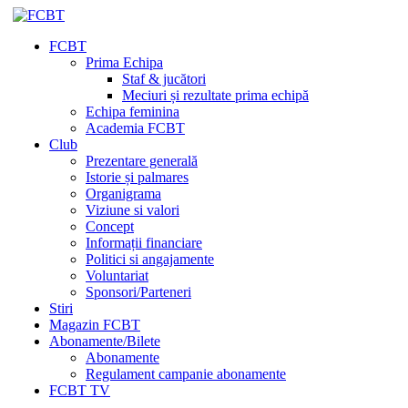
FCBT
Prima Echipa
Staf & jucători
Meciuri și rezultate prima echipă
Echipa feminina
Academia FCBT
Club
Prezentare generală
Istorie și palmares
Organigrama
Viziune si valori
Concept
Informații financiare
Politici si angajamente
Voluntariat
Sponsori/Parteneri
Stiri
Magazin FCBT
Abonamente/Bilete
Abonamente
Regulament campanie abonamente
FCBT TV