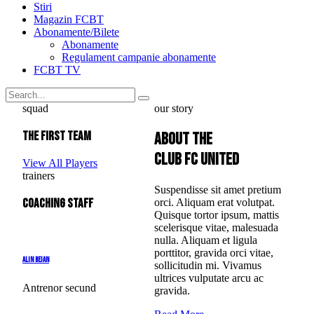
Stiri
Magazin FCBT
Abonamente/Bilete
Abonamente
Regulament campanie abonamente
FCBT TV
squad
our story
The First Team
About the
club FC United
View All Players
trainers
Suspendisse sit amet pretium
coaching staff
orci. Aliquam erat volutpat.
Quisque tortor ipsum, mattis
scelerisque vitae, malesuada
nulla. Aliquam et ligula
porttitor, gravida orci vitae,
Alin Bejan
sollicitudin mi. Vivamus
ultrices vulputate arcu ac
Antrenor secund
gravida.