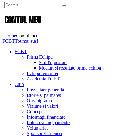
Contul meu
Home
Contul meu
FCBT
Tot mai sus!
FCBT
Prima Echipa
Staf & jucători
Meciuri și rezultate prima echipă
Echipa feminina
Academia FCBT
Club
Prezentare generală
Istorie și palmares
Organigrama
Viziune si valori
Concept
Informații financiare
Politici si angajamente
Voluntariat
Sponsori/Parteneri