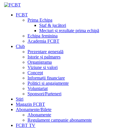
FCBT
Prima Echipa
Staf & jucători
Meciuri și rezultate prima echipă
Echipa feminina
Academia FCBT
Club
Prezentare generală
Istorie și palmares
Organigrama
Viziune si valori
Concept
Informații financiare
Politici si angajamente
Voluntariat
Sponsori/Parteneri
Stiri
Magazin FCBT
Abonamente/Bilete
Abonamente
Regulament campanie abonamente
FCBT TV