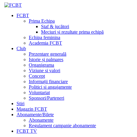
FCBT
Prima Echipa
Staf & jucători
Meciuri și rezultate prima echipă
Echipa feminina
Academia FCBT
Club
Prezentare generală
Istorie și palmares
Organigrama
Viziune si valori
Concept
Informații financiare
Politici si angajamente
Voluntariat
Sponsori/Parteneri
Stiri
Magazin FCBT
Abonamente/Bilete
Abonamente
Regulament campanie abonamente
FCBT TV