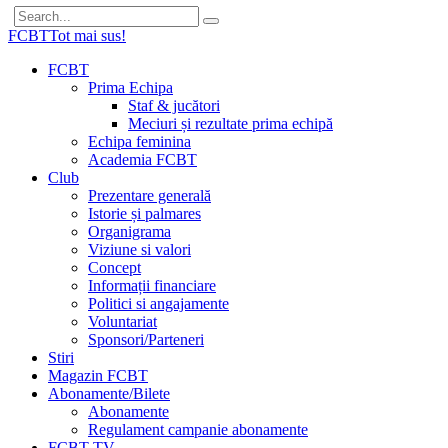
FCBT
Tot mai sus!
FCBT
Prima Echipa
Staf & jucători
Meciuri și rezultate prima echipă
Echipa feminina
Academia FCBT
Club
Prezentare generală
Istorie și palmares
Organigrama
Viziune si valori
Concept
Informații financiare
Politici si angajamente
Voluntariat
Sponsori/Parteneri
Stiri
Magazin FCBT
Abonamente/Bilete
Abonamente
Regulament campanie abonamente
FCBT TV