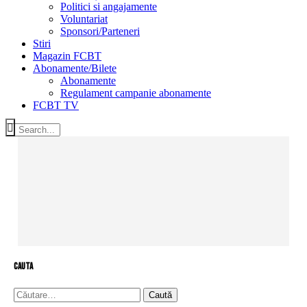
Politici si angajamente
Voluntariat
Sponsori/Parteneri
Stiri
Magazin FCBT
Abonamente/Bilete
Abonamente
Regulament campanie abonamente
FCBT TV
cauta
Caută
după: