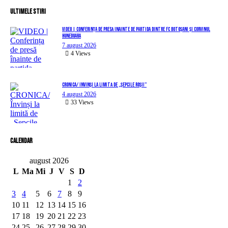
Ultimele stiri
VIDEO | Conferința de presă înainte de partida dintre FC Botoșani și Corvinul
Hunedoara
7 august 2026
4
Views
CRONICA/ Învinși la limită de „Șepcile Roșii”
4 august 2026
33
Views
Calendar
august 2026
L
Ma
Mi
J
V
S
D
1
2
3
4
5
6
7
8
9
10
11
12
13
14
15
16
17
18
19
20
21
22
23
24
25
26
27
28
29
30