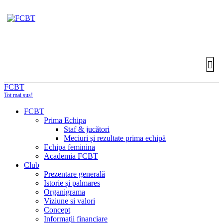
FCBT
Tot mai sus!
FCBT
Prima Echipa
Staf & jucători
Meciuri și rezultate prima echipă
Echipa feminina
Academia FCBT
Club
Prezentare generală
Istorie și palmares
Organigrama
Viziune si valori
Concept
Informații financiare