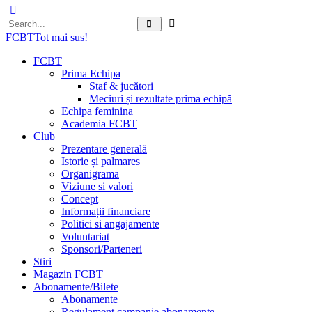
FCBT
Tot mai sus!
FCBT
Prima Echipa
Staf & jucători
Meciuri și rezultate prima echipă
Echipa feminina
Academia FCBT
Club
Prezentare generală
Istorie și palmares
Organigrama
Viziune si valori
Concept
Informații financiare
Politici si angajamente
Voluntariat
Sponsori/Parteneri
Stiri
Magazin FCBT
Abonamente/Bilete
Abonamente
Regulament campanie abonamente