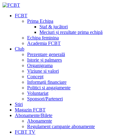
FCBT
Prima Echipa
Staf & jucători
Meciuri și rezultate prima echipă
Echipa feminina
Academia FCBT
Club
Prezentare generală
Istorie și palmares
Organigrama
Viziune si valori
Concept
Informații financiare
Politici si angajamente
Voluntariat
Sponsori/Parteneri
Stiri
Magazin FCBT
Abonamente/Bilete
Abonamente
Regulament campanie abonamente
FCBT TV