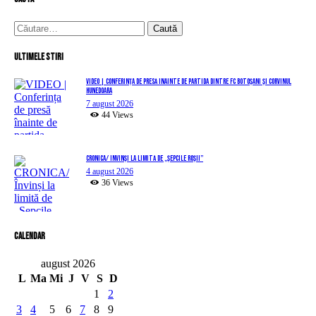
Caută
după:
Ultimele stiri
VIDEO | Conferința de presă înainte de partida dintre FC Botoșani și Corvinul
Hunedoara
7 august 2026
44
Views
CRONICA/ Învinși la limită de „Șepcile Roșii”
4 august 2026
36
Views
Calendar
august 2026
L
Ma
Mi
J
V
S
D
1
2
3
4
5
6
7
8
9