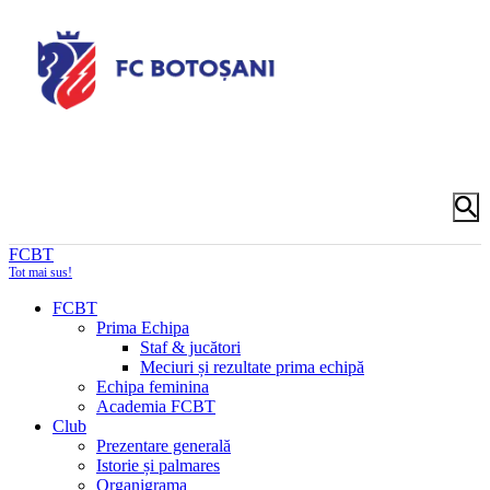
FCBT
Tot mai sus!
FCBT
Prima Echipa
Staf & jucători
Meciuri și rezultate prima echipă
Echipa feminina
Academia FCBT
Club
Prezentare generală
Istorie și palmares
Organigrama