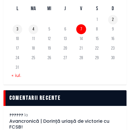
L
MA
MI
J
V
S
D
1
2
3
4
5
6
7
8
9
10
11
12
13
14
15
16
17
18
19
20
21
22
23
24
25
26
27
28
29
30
31
« iul.
comentarii recente
la
??????
Avancronică | Dorință uriașă de victorie cu
FCSB!