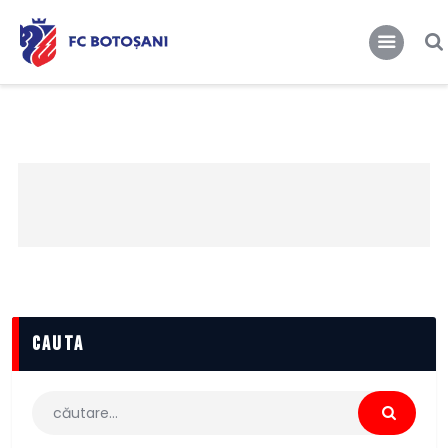
FCBT
Club
FCBT
Tot mai sus!
Stiri
Magazin FCBT
Abonamente/Bilete
FCBT TV
cauta
Caută
după: