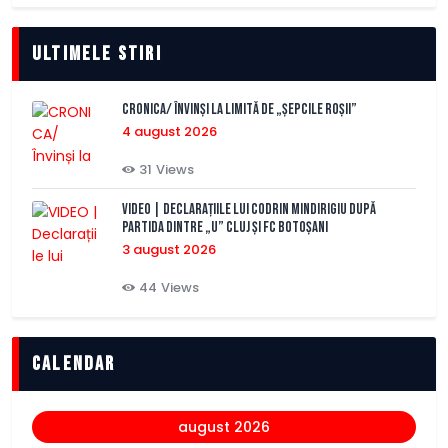
Ultimele stiri
CRONICA/ Învinși la limită de „Șepcile Roșii”
4 august 2026
31
Views
VIDEO | Declarațiile lui Codrin Mindirigiu după
partida dintre „U” Cluj și FC Botoșani
3 august 2026
44
Views
Calendar
august 2026