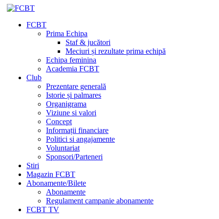
FCBT
Prima Echipa
Staf & jucători
Meciuri și rezultate prima echipă
Echipa feminina
Academia FCBT
Club
Prezentare generală
Istorie și palmares
Organigrama
Viziune si valori
Concept
Informații financiare
Politici si angajamente
Voluntariat
Sponsori/Parteneri
Stiri
Magazin FCBT
Abonamente/Bilete
Abonamente
Regulament campanie abonamente
FCBT TV