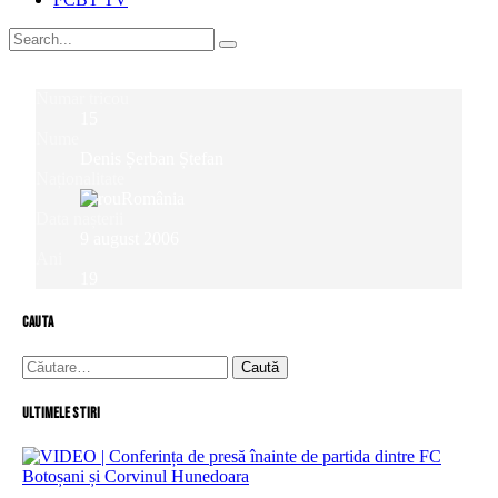
Numar tricou
15
Nume
Denis Șerban Ștefan
Naționalitate
România
Data nașterii
9 august 2006
Ani
19
cauta
Caută
după:
Ultimele stiri