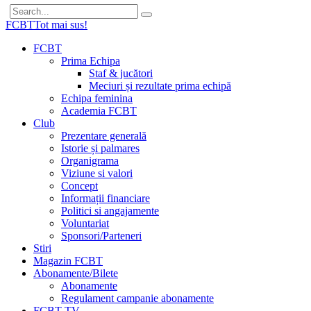
FCBT
Tot mai sus!
FCBT
Prima Echipa
Staf & jucători
Meciuri și rezultate prima echipă
Echipa feminina
Academia FCBT
Club
Prezentare generală
Istorie și palmares
Organigrama
Viziune si valori
Concept
Informații financiare
Politici si angajamente
Voluntariat
Sponsori/Parteneri
Stiri
Magazin FCBT
Abonamente/Bilete
Abonamente
Regulament campanie abonamente
FCBT TV