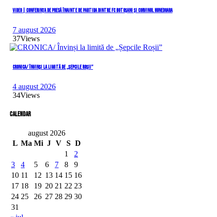
VIDEO | Conferința de presă înainte de partida dintre FC Botoșani și Corvinul Hunedoara
7 august 2026
37
Views
CRONICA/ Învinși la limită de „Șepcile Roșii”
4 august 2026
34
Views
Calendar
august 2026
L
Ma
Mi
J
V
S
D
1
2
3
4
5
6
7
8
9
10
11
12
13
14
15
16
17
18
19
20
21
22
23
24
25
26
27
28
29
30
31