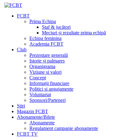
FCBT
Prima Echipa
Staf & jucători
Meciuri și rezultate prima echipă
Echipa feminina
Academia FCBT
Club
Prezentare generală
Istorie și palmares
Organigrama
Viziune si valori
Concept
Informații financiare
Politici si angajamente
Voluntariat
Sponsori/Parteneri
Stiri
Magazin FCBT
Abonamente/Bilete
Abonamente
Regulament campanie abonamente
FCBT TV