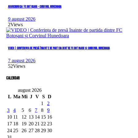
AVANCRONICA/ FC BOTOȘANI – CORVINUL HUNEDOARA
9 august 2026
2
Views
VIDEO | Conferința de presă înainte de partida dintre FC Botoșani și Corvinul Hunedoara
7 august 2026
52
Views
Calendar
august 2026
L
Ma
Mi
J
V
S
D
1
2
3
4
5
6
7
8
9
10
11
12
13
14
15
16
17
18
19
20
21
22
23
24
25
26
27
28
29
30
31