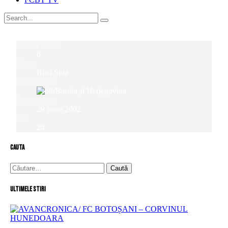
Numar tricou
6
Nume
Riad Suta
Naționalitate
Bosnia și Herțegovina
Data nașterii
29 iunie 2002
Ani
24
cauta
Caută
după:
Ultimele stiri