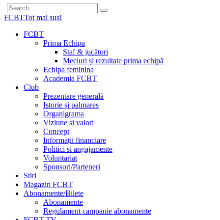
FCBT
Tot mai sus!
FCBT
Prima Echipa
Staf & jucători
Meciuri și rezultate prima echipă
Echipa feminina
Academia FCBT
Club
Prezentare generală
Istorie și palmares
Organigrama
Viziune si valori
Concept
Informații financiare
Politici si angajamente
Voluntariat
Sponsori/Parteneri
Stiri
Magazin FCBT
Abonamente/Bilete
Abonamente
Regulament campanie abonamente
FCBT TV