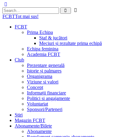
FCBT
Tot mai sus!
FCBT
Prima Echipa
Staf & jucători
Meciuri și rezultate prima echipă
Echipa feminina
Academia FCBT
Club
Prezentare generală
Istorie și palmares
Organigrama
Viziune si valori
Concept
Informații financiare
Politici si angajamente
Voluntariat
Sponsori/Parteneri
Stiri
Magazin FCBT
Abonamente/Bilete
Abonamente
Regulament campanie abonamente