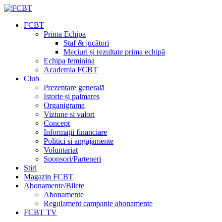
FCBT
Prima Echipa
Staf & jucători
Meciuri și rezultate prima echipă
Echipa feminina
Academia FCBT
Club
Prezentare generală
Istorie și palmares
Organigrama
Viziune si valori
Concept
Informații financiare
Politici si angajamente
Voluntariat
Sponsori/Parteneri
Stiri
Magazin FCBT
Abonamente/Bilete
Abonamente
Regulament campanie abonamente
FCBT TV