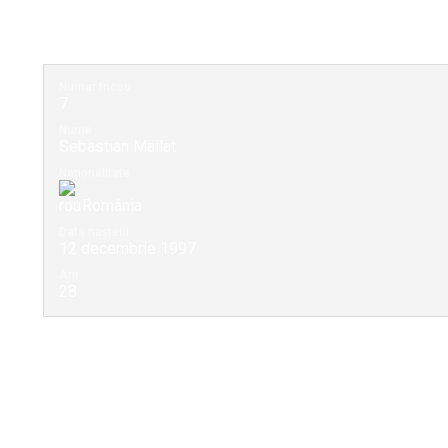
Numar tricou
7
Nume
Sebastian Mailat
Naționalitate
România
Data nașterii
12 decembrie 1997
Ani
28