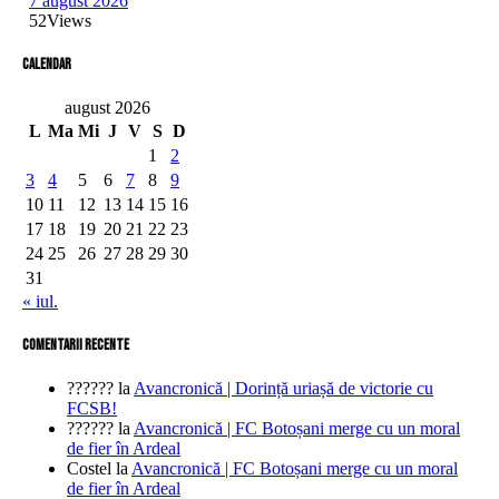
7 august 2026
52
Views
Calendar
august 2026
L
Ma
Mi
J
V
S
D
1
2
3
4
5
6
7
8
9
10
11
12
13
14
15
16
17
18
19
20
21
22
23
24
25
26
27
28
29
30
31
« iul.
comentarii recente
??????
la
Avancronică | Dorință uriașă de victorie cu
FCSB!
??????
la
Avancronică | FC Botoșani merge cu un moral
de fier în Ardeal
Costel
la
Avancronică | FC Botoșani merge cu un moral
de fier în Ardeal