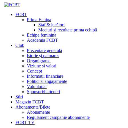
FCBT
Prima Echipa
Staf & jucători
Meciuri și rezultate prima echipă
Echipa feminina
Academia FCBT
Club
Prezentare generală
Istorie și palmares
Organigrama
Viziune si valori
Concept
Informații financiare
Politici si angajamente
Voluntariat
Sponsori/Parteneri
Stiri
Magazin FCBT
Abonamente/Bilete
Abonamente
Regulament campanie abonamente
FCBT TV