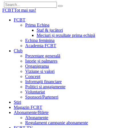
FCBT
Tot mai sus!
FCBT
Prima Echipa
Staf & jucători
Meciuri și rezultate prima echipă
Echipa feminina
Academia FCBT
Club
Prezentare generală
Istorie și palmares
Organigrama
Viziune si valori
Concept
Informații financiare
Politici si angajamente
Voluntariat
Sponsori/Parteneri
Stiri
Magazin FCBT
Abonamente/Bilete
Abonamente
Regulament campanie abonamente
FCBT TV