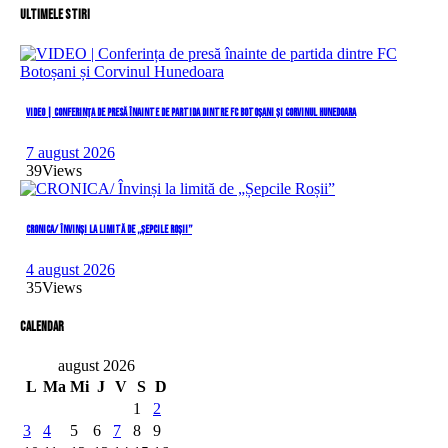
Ultimele stiri
VIDEO | Conferința de presă înainte de partida dintre FC Botoșani și Corvinul Hunedoara
7 august 2026
39
Views
CRONICA/ Învinși la limită de „Șepcile Roșii”
4 august 2026
35
Views
Calendar
august 2026
L
Ma
Mi
J
V
S
D
1
2
3
4
5
6
7
8
9