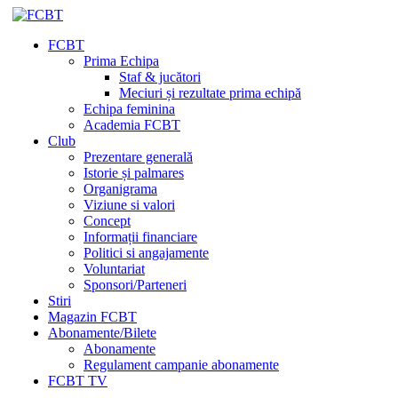
FCBT
Prima Echipa
Staf & jucători
Meciuri și rezultate prima echipă
Echipa feminina
Academia FCBT
Club
Prezentare generală
Istorie și palmares
Organigrama
Viziune si valori
Concept
Informații financiare
Politici si angajamente
Voluntariat
Sponsori/Parteneri
Stiri
Magazin FCBT
Abonamente/Bilete
Abonamente
Regulament campanie abonamente
FCBT TV