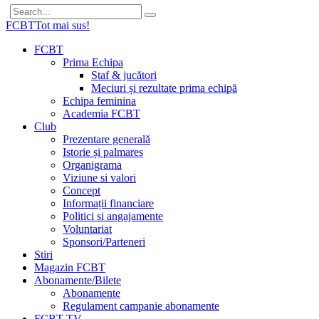
FCBT
Tot mai sus!
FCBT
Prima Echipa
Staf & jucători
Meciuri și rezultate prima echipă
Echipa feminina
Academia FCBT
Club
Prezentare generală
Istorie și palmares
Organigrama
Viziune si valori
Concept
Informații financiare
Politici si angajamente
Voluntariat
Sponsori/Parteneri
Stiri
Magazin FCBT
Abonamente/Bilete
Abonamente
Regulament campanie abonamente
FCBT TV