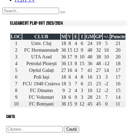
Clasament Play-out 2023/2024
LOC
CLUB
M
V
E
I
GM
GP
+/-
Puncte
1
Univ. Cluj
18
8
4
6
24
19
5
21
2
FC Hermannstadt
36
15
12
9
48
32
16
20
3
UTA Arad
36
17
9
10
48
38
10
20
4
Petrolul Ploiești
36
13
8
15
36
48
-12
18
5
Oțelul Galați
27
16
4
7
41
27
14
17
6
Poli Iași
18
6
4
8
16
13
3
17
7
FCU 1948 Craiova
18
5
7
6
21
23
-2
16
8
FC Dinamo
9
2
4
3
10
12
-2
15
9
FC Voluntari
18
6
9
3
28
21
7
14
10
FC Botoșani
36
15
9
12
45
45
0
11
cauta
Caută
după: