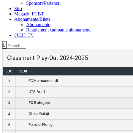
Sponsori/Parteneri
Stiri
Magazin FCBT
Abonamente/Bilete
Abonamente
Regulament campanie abonamente
FCBT TV
Clasament Play-Out 2024-2025
LOC
CLUB
FC Hermannstadt
1
UTA Arad
2
FC Botoșani
3
Oțelul Galați
4
Petrolul Ploiești
5