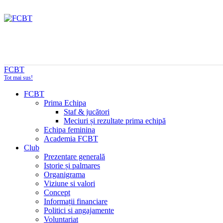
FCBT
Tot mai sus!
FCBT
Prima Echipa
Staf & jucători
Meciuri și rezultate prima echipă
Echipa feminina
Academia FCBT
Club
Prezentare generală
Istorie și palmares
Organigrama
Viziune si valori
Concept
Informații financiare
Politici si angajamente
Voluntariat