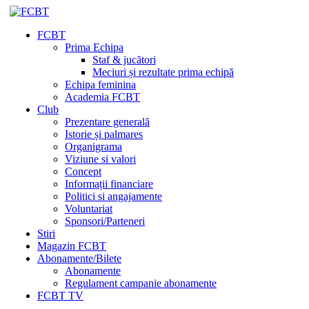
FCBT
Prima Echipa
Staf & jucători
Meciuri și rezultate prima echipă
Echipa feminina
Academia FCBT
Club
Prezentare generală
Istorie și palmares
Organigrama
Viziune si valori
Concept
Informații financiare
Politici si angajamente
Voluntariat
Sponsori/Parteneri
Stiri
Magazin FCBT
Abonamente/Bilete
Abonamente
Regulament campanie abonamente
FCBT TV