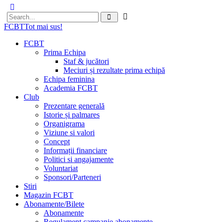
FCBT
Tot mai sus!
FCBT
Prima Echipa
Staf & jucători
Meciuri și rezultate prima echipă
Echipa feminina
Academia FCBT
Club
Prezentare generală
Istorie și palmares
Organigrama
Viziune si valori
Concept
Informații financiare
Politici si angajamente
Voluntariat
Sponsori/Parteneri
Stiri
Magazin FCBT
Abonamente/Bilete
Abonamente
Regulament campanie abonamente