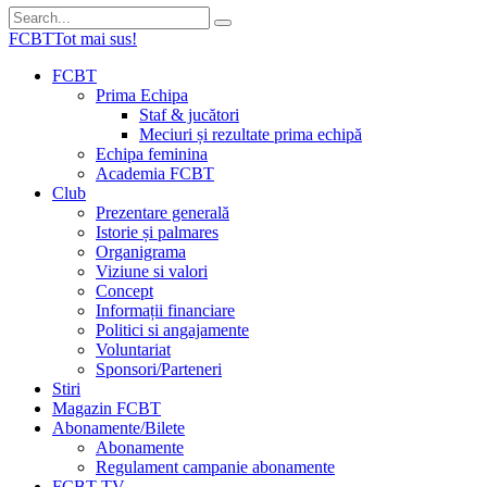
FCBT
Tot mai sus!
FCBT
Prima Echipa
Staf & jucători
Meciuri și rezultate prima echipă
Echipa feminina
Academia FCBT
Club
Prezentare generală
Istorie și palmares
Organigrama
Viziune si valori
Concept
Informații financiare
Politici si angajamente
Voluntariat
Sponsori/Parteneri
Stiri
Magazin FCBT
Abonamente/Bilete
Abonamente
Regulament campanie abonamente
FCBT TV