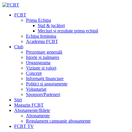
FCBT
Prima Echipa
Staf & jucători
Meciuri și rezultate prima echipă
Echipa feminina
Academia FCBT
Club
Prezentare generală
Istorie și palmares
Organigrama
Viziune si valori
Concept
Informații financiare
Politici si angajamente
Voluntariat
Sponsori/Parteneri
Stiri
Magazin FCBT
Abonamente/Bilete
Abonamente
Regulament campanie abonamente
FCBT TV