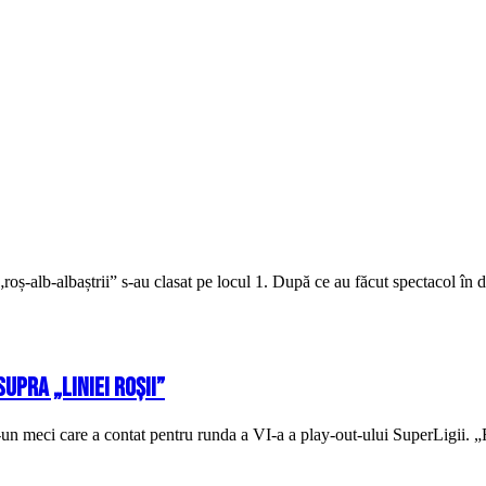
, „roș-alb-albaștrii” s-au clasat pe locul 1. După ce au făcut spectacol în
upra „liniei roșii”
n meci care a contat pentru runda a VI-a a play-out-ului SuperLigii. „Ro