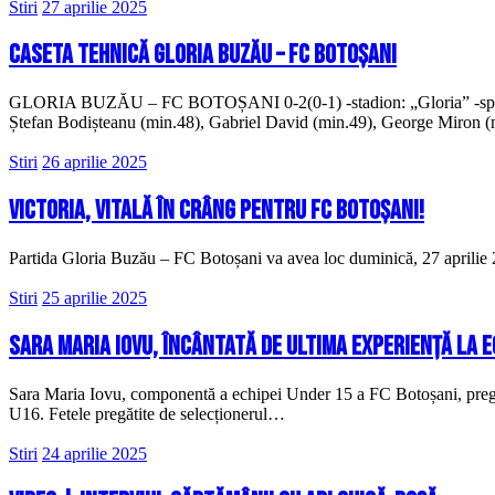
Stiri
27 aprilie 2025
Caseta tehnică Gloria Buzău – FC Botoșani
GLORIA BUZĂU – FC BOTOȘANI 0-2(0-1) -stadion: „Gloria” -spectato
Ștefan Bodișteanu (min.48), Gabriel David (min.49), George Miron (m
Stiri
26 aprilie 2025
Victoria, vitală în Crâng pentru FC Botoșani!
Partida Gloria Buzău – FC Botoșani va avea loc duminică, 27 aprilie 20
Stiri
25 aprilie 2025
Sara Maria Iovu, încântată de ultima experiență la 
Sara Maria Iovu, componentă a echipei Under 15 a FC Botoșani, pregătit
U16. Fetele pregătite de selecționerul…
Stiri
24 aprilie 2025