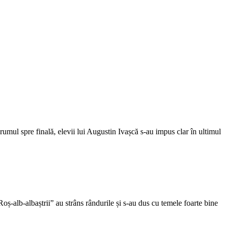
 drumul spre finală, elevii lui Augustin Ivașcă s-au impus clar în ultimul
ș-alb-albaștrii” au strâns rândurile și s-au dus cu temele foarte bine