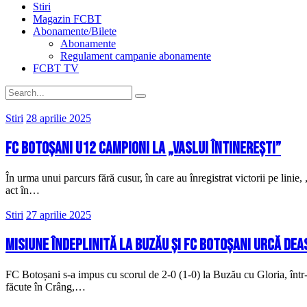
Stiri
Magazin FCBT
Abonamente/Bilete
Abonamente
Regulament campanie abonamente
FCBT TV
Stiri
28 aprilie 2025
FC Botoșani U12 campioni la „Vaslui ÎntinerEȘTI”
În urma unui parcurs fără cusur, în care au înregistrat victorii pe linie
act în…
Stiri
27 aprilie 2025
Misiune îndeplinită la Buzău și FC Botoșani urcă deas
FC Botoșani s-a impus cu scorul de 2-0 (1-0) la Buzău cu Gloria, într-u
făcute în Crâng,…