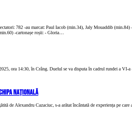
ri: 782 -au marcat: Paul Iacob (min.34), Jaly Mouaddib (min.84) -c
in.60) -cartonașe roșii: - Gloria…
25, ora 14:30, în Crâng. Duelul se va disputa în cadrul rundei a VI-a d
Echipa Națională
ă de Alexandru Cazaciuc, s-a arătat încântată de experiența pe care a a