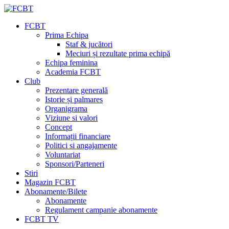
FCBT
Prima Echipa
Staf & jucători
Meciuri și rezultate prima echipă
Echipa feminina
Academia FCBT
Club
Prezentare generală
Istorie și palmares
Organigrama
Viziune si valori
Concept
Informații financiare
Politici si angajamente
Voluntariat
Sponsori/Parteneri
Stiri
Magazin FCBT
Abonamente/Bilete
Abonamente
Regulament campanie abonamente
FCBT TV