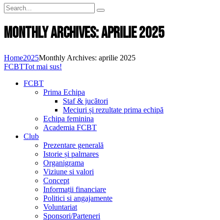
Monthly Archives: aprilie 2025
Home
2025
Monthly Archives: aprilie 2025
FCBT
Tot mai sus!
FCBT
Prima Echipa
Staf & jucători
Meciuri și rezultate prima echipă
Echipa feminina
Academia FCBT
Club
Prezentare generală
Istorie și palmares
Organigrama
Viziune si valori
Concept
Informații financiare
Politici si angajamente
Voluntariat
Sponsori/Parteneri