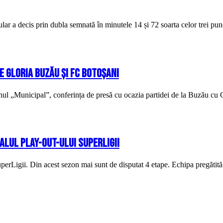
lar a decis prin dubla semnată în minutele 14 și 72 soarta celor trei p
e Gloria Buzău și FC Botoșani
onul „Municipal”, conferința de presă cu ocazia partidei de la Buzău cu 
nalul play-out-ului SuperLigii
uperLigii. Din acest sezon mai sunt de disputat 4 etape. Echipa pregătită