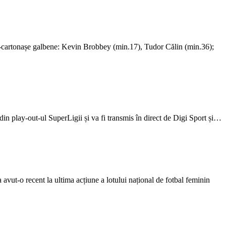
artonașe galbene: Kevin Brobbey (min.17), Tudor Călin (min.36);
in play-out-ul SuperLigii și va fi transmis în direct de Digi Sport și…
vut-o recent la ultima acțiune a lotului național de fotbal feminin