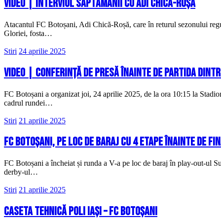
VIDEO | Interviul săptămânii cu Adi Chică-Roșă
Atacantul FC Botoșani, Adi Chică-Roșă, care în returul sezonului regu
Gloriei, fosta…
Stiri
24 aprilie 2025
VIDEO | Conferință de presă înainte de partida dintr
FC Botoșani a organizat joi, 24 aprilie 2025, de la ora 10:15 la Stadi
cadrul rundei…
Stiri
21 aprilie 2025
FC Botoșani, pe loc de baraj cu 4 etape înainte de fi
FC Botoșani a încheiat și runda a V-a pe loc de baraj în play-out-ul S
derby-ul…
Stiri
21 aprilie 2025
Caseta tehnică Poli Iași – FC Botoșani