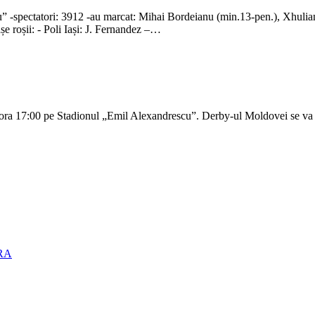
spectatori: 3912 -au marcat: Mihai Bordeianu (min.13-pen.), Xhulia
ii: - Poli Iași: J. Fernandez –…
a ora 17:00 pe Stadionul „Emil Alexandrescu”. Derby-ul Moldovei se va d