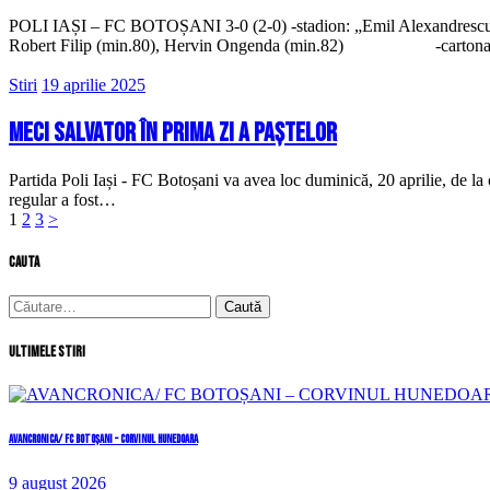
POLI IAȘI – FC BOTOȘANI 3-0 (2-0) -stadion: „Emil Alexandrescu” -
Robert Filip (min.80), Hervin Ongenda (min.82) -cartonașe roș
Stiri
19 aprilie 2025
Meci salvator în prima zi a Paștelor
Partida Poli Iași - FC Botoșani va avea loc duminică, 20 aprilie, de l
regular a fost…
Paginație
Page
Page
Page
1
2
3
>
articole
cauta
Caută
după:
Ultimele stiri
AVANCRONICA/ FC BOTOȘANI – CORVINUL HUNEDOARA
9 august 2026