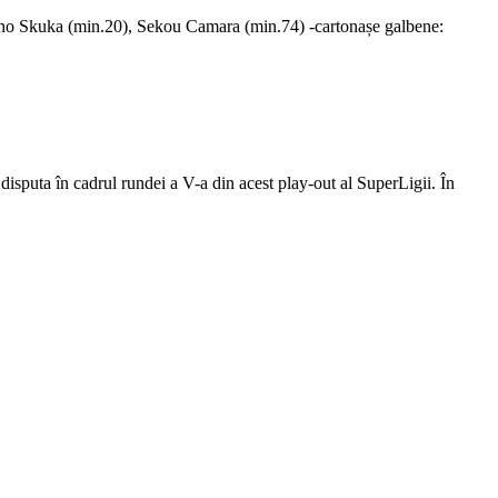
no Skuka (min.20), Sekou Camara (min.74) -cartonașe galbene:
isputa în cadrul rundei a V-a din acest play-out al SuperLigii. În