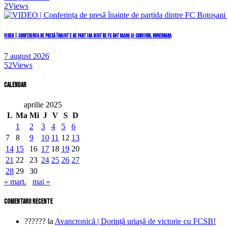
2
Views
VIDEO | Conferința de presă înainte de partida dintre FC Botoșani și Corvinul Hunedoara
7 august 2026
52
Views
Calendar
aprilie 2025
L
Ma
Mi
J
V
S
D
1
2
3
4
5
6
7
8
9
10
11
12
13
14
15
16
17
18
19
20
21
22
23
24
25
26
27
28
29
30
« mart.
mai »
comentarii recente
??????
la
Avancronică | Dorință uriașă de victorie cu FCSB!