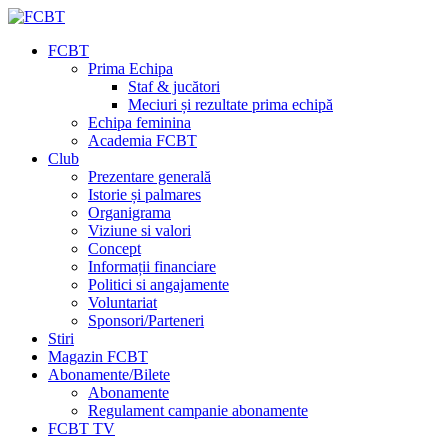
FCBT
Prima Echipa
Staf & jucători
Meciuri și rezultate prima echipă
Echipa feminina
Academia FCBT
Club
Prezentare generală
Istorie și palmares
Organigrama
Viziune si valori
Concept
Informații financiare
Politici si angajamente
Voluntariat
Sponsori/Parteneri
Stiri
Magazin FCBT
Abonamente/Bilete
Abonamente
Regulament campanie abonamente
FCBT TV