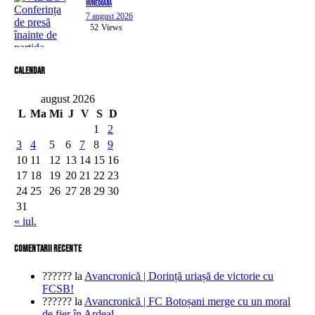
Hunedoara
7 august 2026
52
Views
Calendar
august 2026
L
Ma
Mi
J
V
S
D
1
2
3
4
5
6
7
8
9
10
11
12
13
14
15
16
17
18
19
20
21
22
23
24
25
26
27
28
29
30
31
« iul.
comentarii recente
??????
la
Avancronică | Dorință uriașă de victorie cu
FCSB!
??????
la
Avancronică | FC Botoșani merge cu un moral
de fier în Ardeal