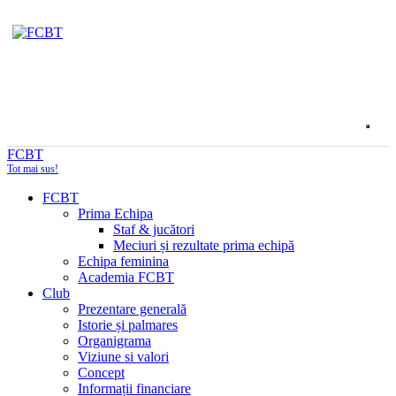
FCBT
Tot mai sus!
FCBT
Prima Echipa
Staf & jucători
Meciuri și rezultate prima echipă
Echipa feminina
Academia FCBT
Club
Prezentare generală
Istorie și palmares
Organigrama
Viziune si valori
Concept
Informații financiare