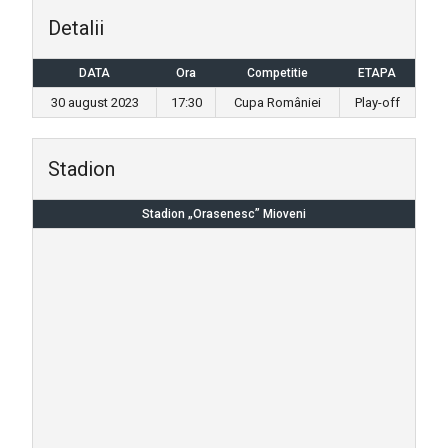
Detalii
DATA
Ora
Competitie
ETAPA
30 august 2023
17:30
Cupa României
Play-off
Stadion
Stadion „Orasenesc” Mioveni