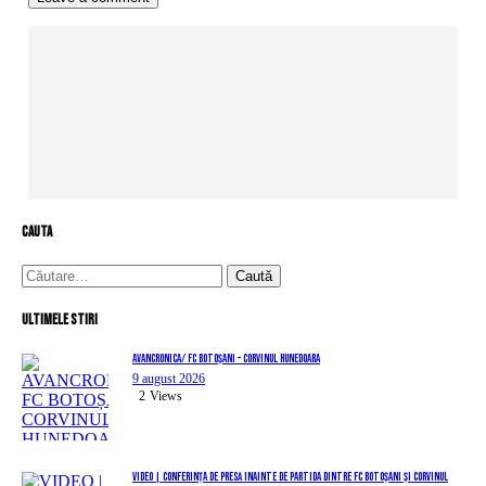
cauta
Caută
după:
Ultimele stiri
AVANCRONICA/ FC BOTOȘANI – CORVINUL HUNEDOARA
9 august 2026
2
Views
VIDEO | Conferința de presă înainte de partida dintre FC Botoșani și Corvinul