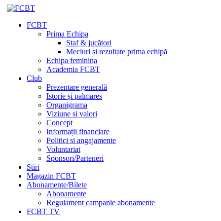
FCBT
Prima Echipa
Staf & jucători
Meciuri și rezultate prima echipă
Echipa feminina
Academia FCBT
Club
Prezentare generală
Istorie și palmares
Organigrama
Viziune si valori
Concept
Informații financiare
Politici si angajamente
Voluntariat
Sponsori/Parteneri
Stiri
Magazin FCBT
Abonamente/Bilete
Abonamente
Regulament campanie abonamente
FCBT TV