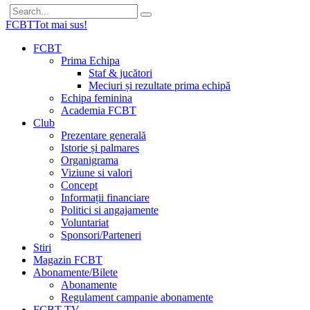
FCBT
Tot mai sus!
FCBT
Prima Echipa
Staf & jucători
Meciuri și rezultate prima echipă
Echipa feminina
Academia FCBT
Club
Prezentare generală
Istorie și palmares
Organigrama
Viziune si valori
Concept
Informații financiare
Politici si angajamente
Voluntariat
Sponsori/Parteneri
Stiri
Magazin FCBT
Abonamente/Bilete
Abonamente
Regulament campanie abonamente
FCBT TV