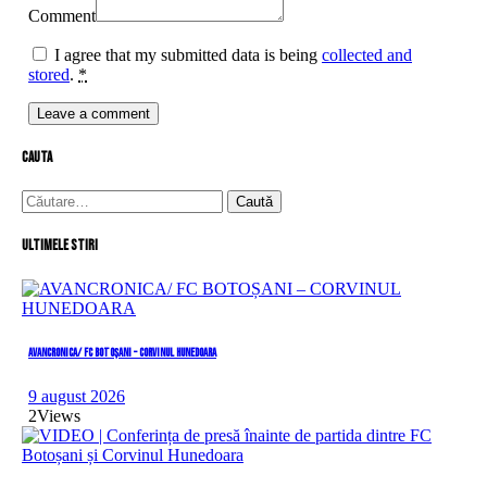
Comment
I agree that my submitted data is being
collected and
stored
.
*
cauta
Caută
după:
Ultimele stiri
AVANCRONICA/ FC BOTOȘANI – CORVINUL HUNEDOARA
9 august 2026
2
Views