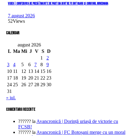
VIDEO | Conferința de presă înainte de partida dintre FC Botoșani și Corvinul Hunedoara
7 august 2026
52
Views
Calendar
august 2026
L
Ma
Mi
J
V
S
D
1
2
3
4
5
6
7
8
9
10
11
12
13
14
15
16
17
18
19
20
21
22
23
24
25
26
27
28
29
30
31
« iul.
comentarii recente
??????
la
Avancronică | Dorință uriașă de victorie cu
FCSB!
??????
la
Avancronică | FC Botoșani merge cu un moral