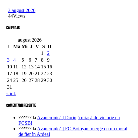
3 august 2026
44
Views
Calendar
august 2026
L
Ma
Mi
J
V
S
D
1
2
3
4
5
6
7
8
9
10
11
12
13
14
15
16
17
18
19
20
21
22
23
24
25
26
27
28
29
30
31
« iul.
comentarii recente
??????
la
Avancronică | Dorință uriașă de victorie cu
FCSB!
??????
la
Avancronică | FC Botoșani merge cu un moral
de fier în Ardeal