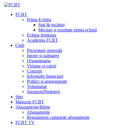
FCBT
Prima Echipa
Staf & jucători
Meciuri și rezultate prima echipă
Echipa feminina
Academia FCBT
Club
Prezentare generală
Istorie și palmares
Organigrama
Viziune si valori
Concept
Informații financiare
Politici si angajamente
Voluntariat
Sponsori/Parteneri
Stiri
Magazin FCBT
Abonamente/Bilete
Abonamente
Regulament campanie abonamente
FCBT TV