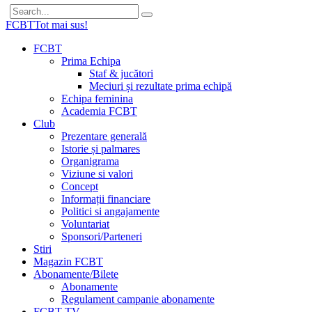
FCBT
Tot mai sus!
FCBT
Prima Echipa
Staf & jucători
Meciuri și rezultate prima echipă
Echipa feminina
Academia FCBT
Club
Prezentare generală
Istorie și palmares
Organigrama
Viziune si valori
Concept
Informații financiare
Politici si angajamente
Voluntariat
Sponsori/Parteneri
Stiri
Magazin FCBT
Abonamente/Bilete
Abonamente
Regulament campanie abonamente
FCBT TV