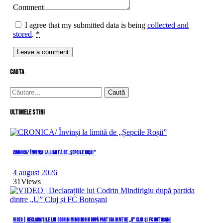
Comment
I agree that my submitted data is being
collected and
stored
.
*
cauta
Caută
după:
Ultimele stiri
CRONICA/ Învinși la limită de „Șepcile Roșii”
4 august 2026
31
Views
VIDEO | Declarațiile lui Codrin Mindirigiu după partida dintre „U” Cluj și FC Botoșani