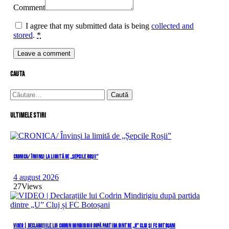
Comment
I agree that my submitted data is being
collected and
stored
.
*
cauta
Caută
după:
Ultimele stiri
CRONICA/ Învinși la limită de „Șepcile Roșii”
4 august 2026
27
Views
VIDEO | Declarațiile lui Codrin Mindirigiu după partida dintre „U” Cluj și FC Botoșani