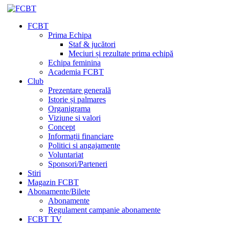
FCBT
Prima Echipa
Staf & jucători
Meciuri și rezultate prima echipă
Echipa feminina
Academia FCBT
Club
Prezentare generală
Istorie și palmares
Organigrama
Viziune si valori
Concept
Informații financiare
Politici si angajamente
Voluntariat
Sponsori/Parteneri
Stiri
Magazin FCBT
Abonamente/Bilete
Abonamente
Regulament campanie abonamente
FCBT TV