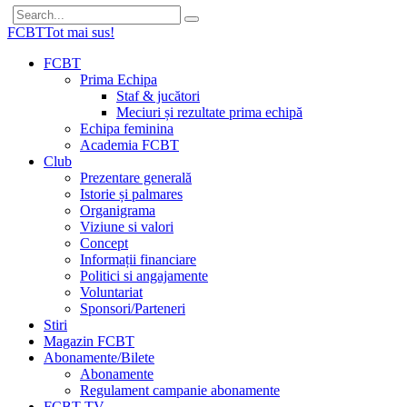
FCBT
Tot mai sus!
FCBT
Prima Echipa
Staf & jucători
Meciuri și rezultate prima echipă
Echipa feminina
Academia FCBT
Club
Prezentare generală
Istorie și palmares
Organigrama
Viziune si valori
Concept
Informații financiare
Politici si angajamente
Voluntariat
Sponsori/Parteneri
Stiri
Magazin FCBT
Abonamente/Bilete
Abonamente
Regulament campanie abonamente
FCBT TV