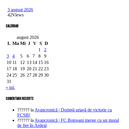
3 august 2026
42
Views
Calendar
august 2026
L
Ma
Mi
J
V
S
D
1
2
3
4
5
6
7
8
9
10
11
12
13
14
15
16
17
18
19
20
21
22
23
24
25
26
27
28
29
30
31
« iul.
comentarii recente
??????
la
Avancronică | Dorință uriașă de victorie cu
FCSB!
??????
la
Avancronică | FC Botoșani merge cu un moral
de fier în Ardeal