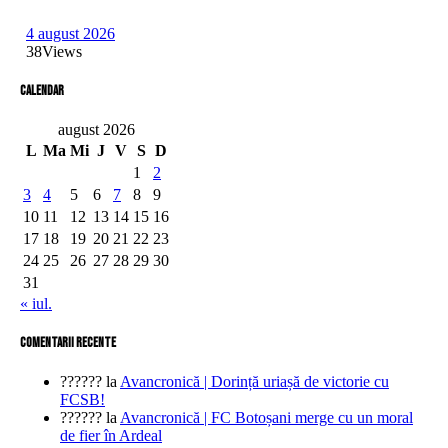
4 august 2026
38
Views
Calendar
august 2026
L
Ma
Mi
J
V
S
D
1
2
3
4
5
6
7
8
9
10
11
12
13
14
15
16
17
18
19
20
21
22
23
24
25
26
27
28
29
30
31
« iul.
comentarii recente
??????
la
Avancronică | Dorință uriașă de victorie cu
FCSB!
??????
la
Avancronică | FC Botoșani merge cu un moral
de fier în Ardeal