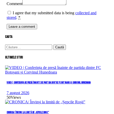
Comment
I agree that my submitted data is being
collected and
stored
.
*
cauta
Caută
după:
Ultimele stiri
VIDEO | Conferința de presă înainte de partida dintre FC Botoșani și Corvinul Hunedoara
7 august 2026
50
Views
CRONICA/ Învinși la limită de „Șepcile Roșii”