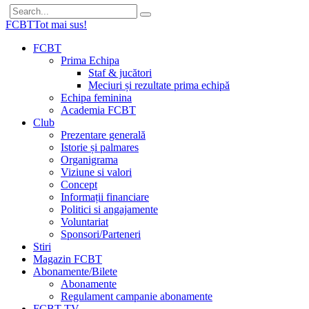
FCBT
Tot mai sus!
FCBT
Prima Echipa
Staf & jucători
Meciuri și rezultate prima echipă
Echipa feminina
Academia FCBT
Club
Prezentare generală
Istorie și palmares
Organigrama
Viziune si valori
Concept
Informații financiare
Politici si angajamente
Voluntariat
Sponsori/Parteneri
Stiri
Magazin FCBT
Abonamente/Bilete
Abonamente
Regulament campanie abonamente
FCBT TV