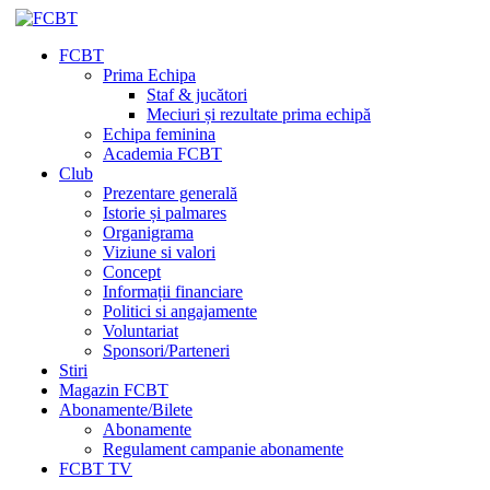
FCBT
Prima Echipa
Staf & jucători
Meciuri și rezultate prima echipă
Echipa feminina
Academia FCBT
Club
Prezentare generală
Istorie și palmares
Organigrama
Viziune si valori
Concept
Informații financiare
Politici si angajamente
Voluntariat
Sponsori/Parteneri
Stiri
Magazin FCBT
Abonamente/Bilete
Abonamente
Regulament campanie abonamente
FCBT TV