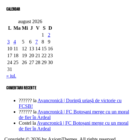
Calendar
august 2026
L
Ma
Mi
J
V
S
D
1
2
3
4
5
6
7
8
9
10
11
12
13
14
15
16
17
18
19
20
21
22
23
24
25
26
27
28
29
30
31
« iul.
comentarii recente
??????
la
Avancronică | Dorință uriașă de victorie cu
FCSB!
??????
la
Avancronică | FC Botoșani merge cu un moral
de fier în Ardeal
Costel
la
Avancronică | FC Botoșani merge cu un moral
de fier în Ardeal
Copyright © 2026 by AxiomThemes. All rights reserved.