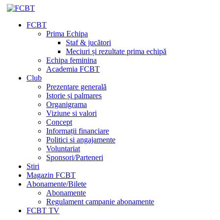
FCBT
Prima Echipa
Staf & jucători
Meciuri și rezultate prima echipă
Echipa feminina
Academia FCBT
Club
Prezentare generală
Istorie și palmares
Organigrama
Viziune si valori
Concept
Informații financiare
Politici si angajamente
Voluntariat
Sponsori/Parteneri
Stiri
Magazin FCBT
Abonamente/Bilete
Abonamente
Regulament campanie abonamente
FCBT TV