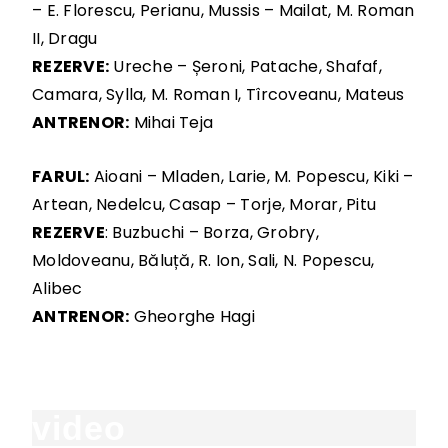
– E. Florescu, Perianu, Mussis – Mailat, M. Roman
II, Dragu
REZERVE:
Ureche – Șeroni, Patache, Shafaf,
Camara, Sylla, M. Roman I, Tîrcoveanu, Mateus
ANTRENOR:
Mihai Teja
FARUL:
Aioani – Mladen, Larie, M. Popescu, Kiki –
Artean, Nedelcu, Casap – Torje, Morar, Pitu
REZERVE
: Buzbuchi – Borza, Grobry,
Moldoveanu, Băluță, R. Ion, Sali, N. Popescu,
Alibec
ANTRENOR:
Gheorghe Hagi
video