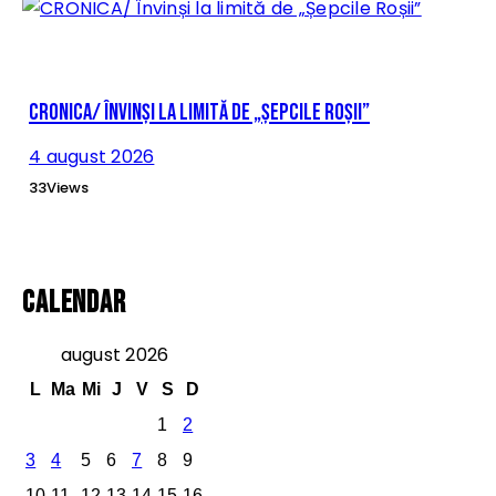
CRONICA/ Învinși la limită de „Șepcile Roșii”
4 august 2026
33
Views
Calendar
august 2026
L
Ma
Mi
J
V
S
D
1
2
3
4
5
6
7
8
9
10
11
12
13
14
15
16