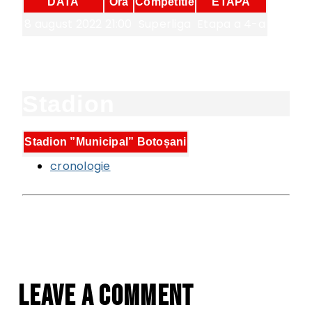
DATA
Ora
Competitie
ETAPA
8 august 2022
21:00
Superliga
Etapa a 4-a
Stadion
Stadion ”Municipal” Botoșani
cronologie
KO
FT
Leave a comment