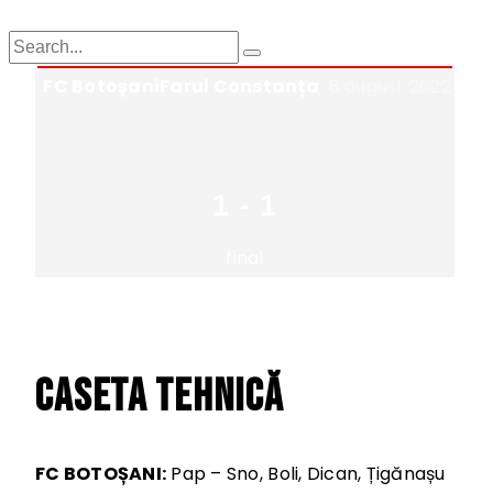
FC Botoșani
Farul Constanța
8 august 2022
1
-
1
final
Caseta tehnică
FC BOTOȘANI:
Pap – Sno, Boli, Dican, Țigănașu