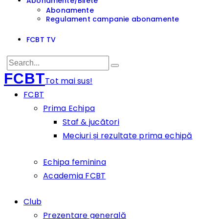
Abonamente/Bilete
Abonamente
Regulament campanie abonamente
FCBT TV
FCBT
Tot mai sus!
FCBT
Prima Echipa
Staf & jucători
Meciuri și rezultate prima echipă
Echipa feminina
Academia FCBT
Club
Prezentare generală