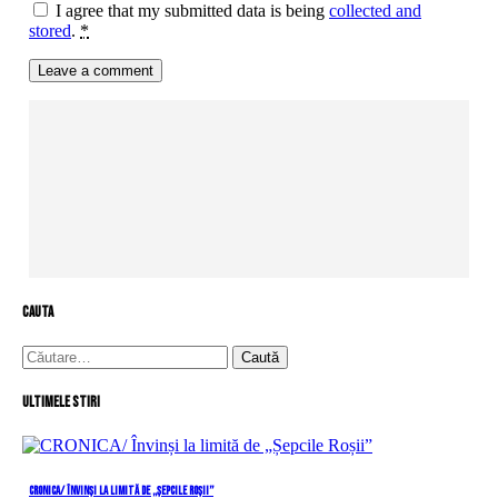
I agree that my submitted data is being
collected and
stored
.
*
cauta
Caută
după:
Ultimele stiri
CRONICA/ Învinși la limită de „Șepcile Roșii”