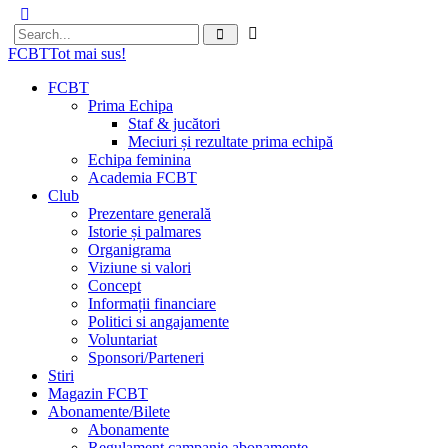
FCBT
Tot mai sus!
FCBT
Prima Echipa
Staf & jucători
Meciuri și rezultate prima echipă
Echipa feminina
Academia FCBT
Club
Prezentare generală
Istorie și palmares
Organigrama
Viziune si valori
Concept
Informații financiare
Politici si angajamente
Voluntariat
Sponsori/Parteneri
Stiri
Magazin FCBT
Abonamente/Bilete
Abonamente
Regulament campanie abonamente