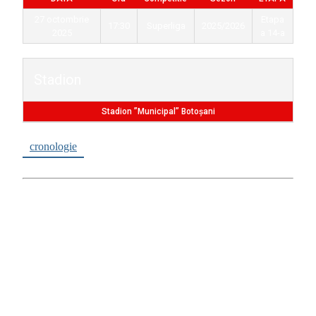
27 octombrie
Etapa
17:30
Superliga
2025/2026
2025
a 14-a
Stadion
Stadion ”Municipal” Botoșani
cronologie