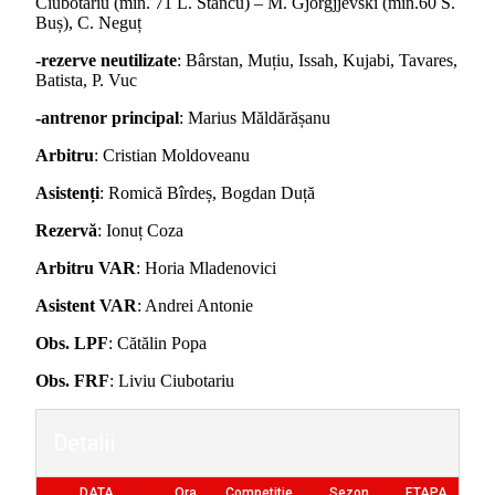
Ciubotariu (min. 71 L. Stancu) – M. Gjorgjjevski (min.60 S.
Buș), C. Neguț
-rezerve neutilizate
: Bârstan, Muțiu, Issah, Kujabi, Tavares,
Batista, P. Vuc
-antrenor principal
: Marius Măldărășanu
Arbitru
: Cristian Moldoveanu
Asistenți
: Romică Bîrdeș, Bogdan Duță
Rezervă
: Ionuț Coza
Arbitru VAR
: Horia Mladenovici
Asistent VAR
: Andrei Antonie
Obs. LPF
: Cătălin Popa
Obs. FRF
: Liviu Ciubotariu
Detalii
DATA
Ora
Competitie
Sezon
ETAPA