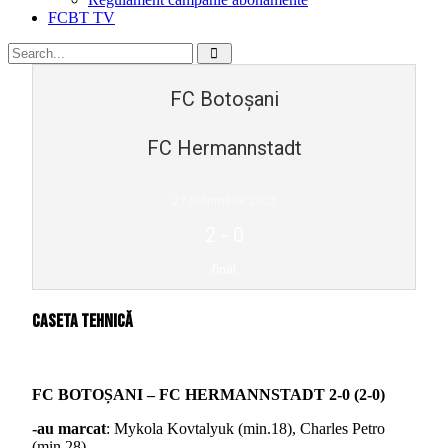
FCBT TV
FC Botoșani
FC Hermannstadt
27 octombrie 2025
2
-
0
final
Caseta tehnică
FC BOTOȘANI – FC HERMANNSTADT 2-0 (2-0)
-au marcat
: Mykola Kovtalyuk (min.18), Charles Petro
(min.28)