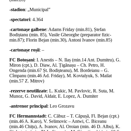
-stadion
: „Municipal”
-spectatori
: 4.364
-cartonașe galbene
: Adams Friday (min.81), Ștefan
Bodiștanu (min. 85), Vasile Gheorghe (preparator fizic-
min.87); Florin Bejan (min.30), Antoni Ivanov (min.85)
-cartonașe roșii
: –
FC Botoșani
: I. Anestis – N. Ilaș (min.14 Ant. Dumitru), G.
Miron (cpt.), D. Diaw, Al. Țigănașu – Ch. Petro, H.
Ongenda (min.67 Șt. Bodișteanu), M. Bordeianu – G.
Cîmpanu (min.46 Ad. Friday), M. Kovtalyuk, S. Mailat
(min.57 Z. Mitrov)
-rezerve neutilizate
: L. Kukic, M. Pavlovic, R. Suta, M.
Munoz, G. David, Aldair, E. Lopez, A. Dumiter
-antrenor principal
: Leo Grozavu
FC Hermannstadt
: C. Căbuz – T. Căpușă, Fl. Bejan (cpt.)
(min.46 A. Karo), V. Selimovic – Antwi, C. Biceanu
(min.46 Chițu), A. Ivanov, Al. Oroian (min. 46 D. Albu), K.