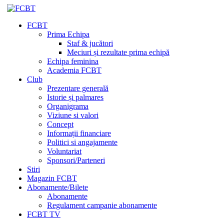
FCBT
Prima Echipa
Staf & jucători
Meciuri și rezultate prima echipă
Echipa feminina
Academia FCBT
Club
Prezentare generală
Istorie și palmares
Organigrama
Viziune si valori
Concept
Informații financiare
Politici si angajamente
Voluntariat
Sponsori/Parteneri
Stiri
Magazin FCBT
Abonamente/Bilete
Abonamente
Regulament campanie abonamente
FCBT TV