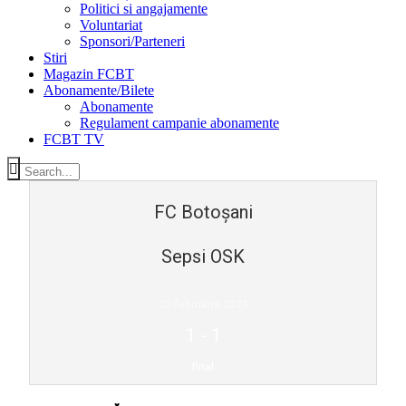
Politici si angajamente
Voluntariat
Sponsori/Parteneri
Stiri
Magazin FCBT
Abonamente/Bilete
Abonamente
Regulament campanie abonamente
FCBT TV
FC Botoșani
Sepsi OSK
20 februarie 2023
1
-
1
final