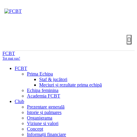
FCBT
Tot mai sus!
FCBT
Prima Echipa
Staf & jucători
Meciuri și rezultate prima echipă
Echipa feminina
Academia FCBT
Club
Prezentare generală
Istorie și palmares
Organigrama
Viziune si valori
Concept
Informații financiare