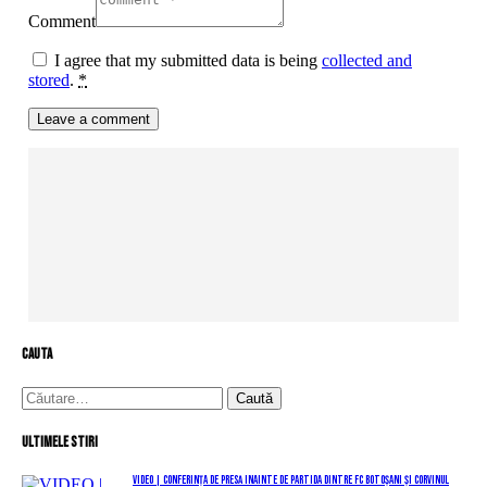
Comment
I agree that my submitted data is being
collected and
stored
.
*
cauta
Caută
după:
Ultimele stiri
VIDEO | Conferința de presă înainte de partida dintre FC Botoșani și Corvinul