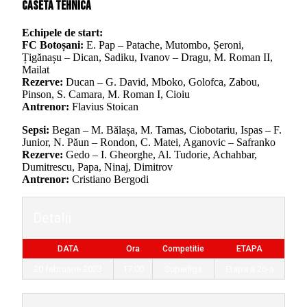
Caseta tehnică
Echipele de start:
FC Botoșani:
E. Pap – Patache, Mutombo, Șeroni,
Țigănașu – Dican, Sadiku, Ivanov – Dragu, M. Roman II,
Mailat
Rezerve:
Ducan – G. David, Mboko, Golofca, Zabou,
Pinson, S. Camara, M. Roman I, Cioiu
Antrenor:
Flavius Stoican
Sepsi:
Began – M. Bălașa, M. Tamas, Ciobotariu, Ispas – F.
Junior, N. Păun – Rondon, C. Matei, Aganovic – Safranko
Rezerve:
Gedo – I. Gheorghe, Al. Tudorie, Achahbar,
Dumitrescu, Papa, Ninaj, Dimitrov
Antrenor:
Cristiano Bergodi
Detalii
DATA
Ora
Competitie
ETAPA
20 februarie 2023
17:00
Superliga
Etapa a 26-a