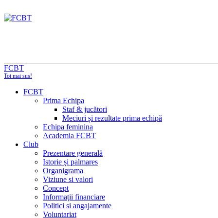
FCBT
Tot mai sus!
FCBT
Prima Echipa
Staf & jucători
Meciuri și rezultate prima echipă
Echipa feminina
Academia FCBT
Club
Prezentare generală
Istorie și palmares
Organigrama
Viziune si valori
Concept
Informații financiare
Politici si angajamente
Voluntariat