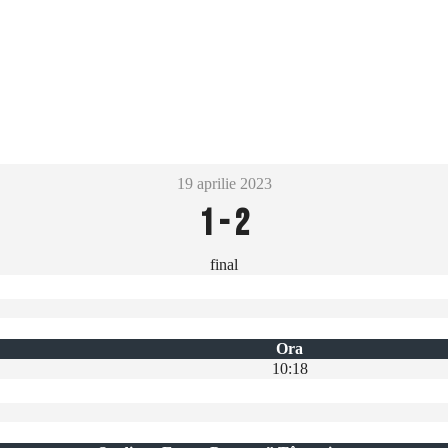
19 aprilie 2023
1
-
2
final
Ora
10:18