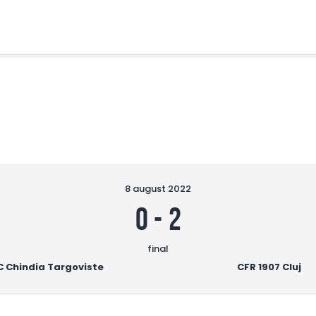
FCBT
Club
FCBT
Stiri
Tot mai sus!
Magazin FCBT
Abonamente/Bilete
FCBT TV
8 august 2022
0
-
2
final
C Chindia Targoviste
CFR 1907 Cluj