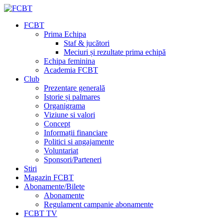
FCBT
Prima Echipa
Staf & jucători
Meciuri și rezultate prima echipă
Echipa feminina
Academia FCBT
Club
Prezentare generală
Istorie și palmares
Organigrama
Viziune si valori
Concept
Informații financiare
Politici si angajamente
Voluntariat
Sponsori/Parteneri
Stiri
Magazin FCBT
Abonamente/Bilete
Abonamente
Regulament campanie abonamente
FCBT TV