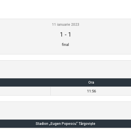
11 ianuarie 2023
1
-
1
final
Ora
11:56
Stadion „Eugen Popescu” Târgovişte