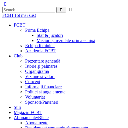
FCBT
Tot mai sus!
FCBT
Prima Echipa
Staf & jucători
Meciuri și rezultate prima echipă
Echipa feminina
Academia FCBT
Club
Prezentare generală
Istorie și palmares
Organigrama
Viziune si valori
Concept
Informații financiare
Politici si angajamente
Voluntariat
Sponsori/Parteneri
Stiri
Magazin FCBT
Abonamente/Bilete
Abonamente
Regulament campanie abonamente