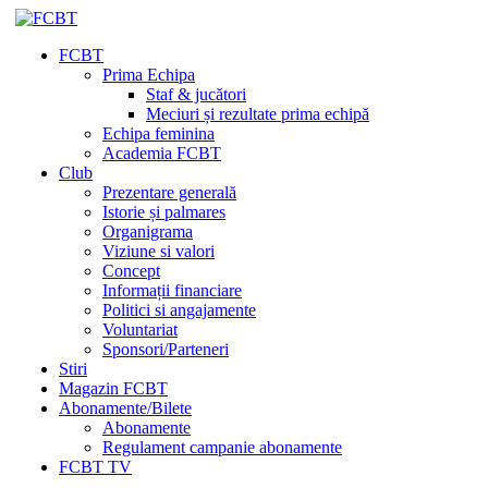
FCBT
Prima Echipa
Staf & jucători
Meciuri și rezultate prima echipă
Echipa feminina
Academia FCBT
Club
Prezentare generală
Istorie și palmares
Organigrama
Viziune si valori
Concept
Informații financiare
Politici si angajamente
Voluntariat
Sponsori/Parteneri
Stiri
Magazin FCBT
Abonamente/Bilete
Abonamente
Regulament campanie abonamente
FCBT TV