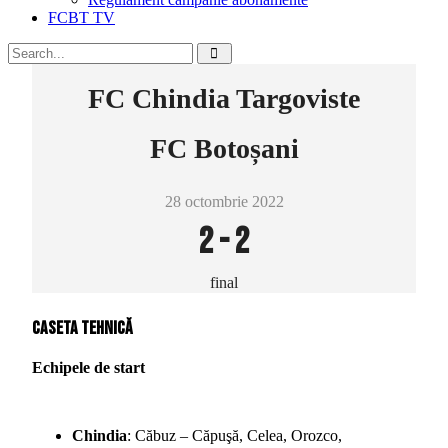
FCBT TV
FC Chindia Targoviste
FC Botoșani
28 octombrie 2022
2
-
2
final
Caseta tehnică
Echipele de start
Chindia
: Căbuz – Căpuşă, Celea, Orozco,