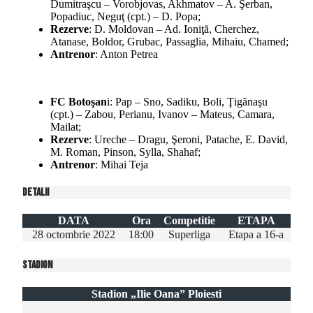
Dumitraşcu – Vorobjovas, Akhmatov – A. Şerban,
Popadiuc, Neguţ (cpt.) – D. Popa;
Rezerve
: D. Moldovan – Ad. Ioniţă, Cherchez,
Atanase, Boldor, Grubac, Passaglia, Mihaiu, Chamed;
Antrenor
: Anton Petrea
FC Botoşan
i: Pap – Sno, Sadiku, Boli, Ţigănaşu
(cpt.) – Zabou, Perianu, Ivanov – Mateus, Camara,
Mailat;
Rezerve
: Ureche – Dragu, Şeroni, Patache, E. David,
M. Roman, Pinson, Sylla, Shahaf;
Antrenor
: Mihai Teja
Detalii
DATA
Ora
Competitie
ETAPA
28 octombrie 2022
18:00
Superliga
Etapa a 16-a
Stadion
Stadion „Ilie Oana” Ploiesti