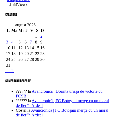
33
Views
Calendar
august 2026
L
Ma
Mi
J
V
S
D
1
2
3
4
5
6
7
8
9
10
11
12
13
14
15
16
17
18
19
20
21
22
23
24
25
26
27
28
29
30
31
« iul.
comentarii recente
??????
la
Avancronică | Dorință uriașă de victorie cu
FCSB!
??????
la
Avancronică | FC Botoșani merge cu un moral
de fier în Ardeal
Costel
la
Avancronică | FC Botoșani merge cu un moral
de fier în Ardeal