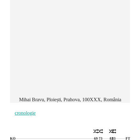
Mihai Bravu, Ploiești, Prahova, 100XXX, România
cronologie
KO
69
73
82
83
FT