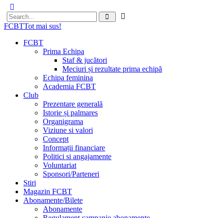
FCBT
Tot mai sus!
FCBT
Prima Echipa
Staf & jucători
Meciuri și rezultate prima echipă
Echipa feminina
Academia FCBT
Club
Prezentare generală
Istorie și palmares
Organigrama
Viziune si valori
Concept
Informații financiare
Politici si angajamente
Voluntariat
Sponsori/Parteneri
Stiri
Magazin FCBT
Abonamente/Bilete
Abonamente
Regulament campanie abonamente