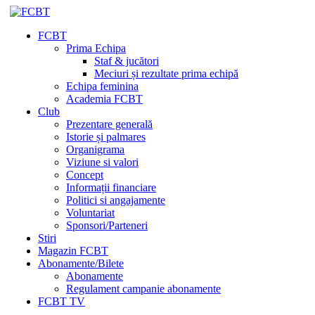
FCBT
Prima Echipa
Staf & jucători
Meciuri și rezultate prima echipă
Echipa feminina
Academia FCBT
Club
Prezentare generală
Istorie și palmares
Organigrama
Viziune si valori
Concept
Informații financiare
Politici si angajamente
Voluntariat
Sponsori/Parteneri
Stiri
Magazin FCBT
Abonamente/Bilete
Abonamente
Regulament campanie abonamente
FCBT TV