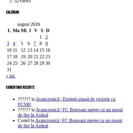
52
Views
Calendar
august 2026
L
Ma
Mi
J
V
S
D
1
2
3
4
5
6
7
8
9
10
11
12
13
14
15
16
17
18
19
20
21
22
23
24
25
26
27
28
29
30
31
« iul.
comentarii recente
??????
la
Avancronică | Dorință uriașă de victorie cu
FCSB!
??????
la
Avancronică | FC Botoșani merge cu un moral
de fier în Ardeal
Costel
la
Avancronică | FC Botoșani merge cu un moral
de fier în Ardeal