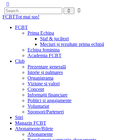
FCBT
Tot mai sus!
FCBT
Prima Echipa
Staf & jucători
Meciuri și rezultate prima echipă
Echipa feminina
Academia FCBT
Club
Prezentare generală
Istorie și palmares
Organigrama
Viziune si valori
Concept
Informații financiare
Politici si angajamente
Voluntariat
Sponsori/Parteneri
Stiri
Magazin FCBT
Abonamente/Bilete
Abonamente
Regulament campanie abonamente