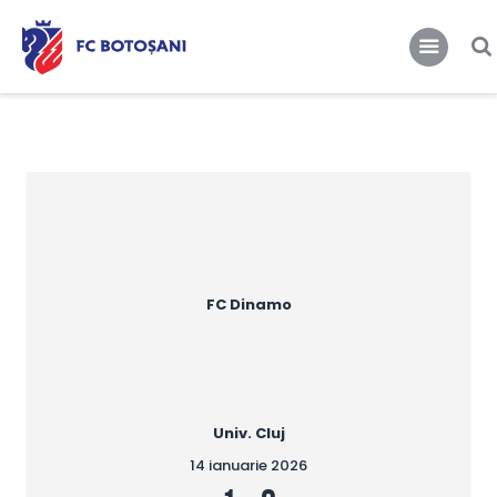
FCBT
Club
FCBT
Tot mai sus!
Stiri
Magazin FCBT
Abonamente/Bilete
FCBT TV
FC Dinamo
Univ. Cluj
14 ianuarie 2026