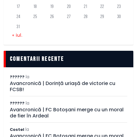
17
18
19
20
21
22
23
24
25
26
27
28
29
30
31
« iul.
comentarii recente
la
??????
Avancronică | Dorință uriașă de victorie cu
FCSB!
la
??????
Avancronică | FC Botoșani merge cu un moral
de fier în Ardeal
la
Costel
Avancronică | FC Botoșani merge cu un moral