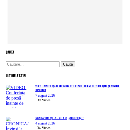
cauta
Caută
după:
Ultimele stiri
VIDEO | Conferința de presă înainte de partida dintre FC Botoșani și Corvinul
Hunedoara
7 august 2026
39
Views
CRONICA/ Învinși la limită de „Șepcile Roșii”
4 august 2026
34
Views