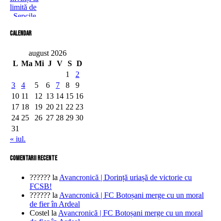
Calendar
august 2026
L
Ma
Mi
J
V
S
D
1
2
3
4
5
6
7
8
9
10
11
12
13
14
15
16
17
18
19
20
21
22
23
24
25
26
27
28
29
30
31
« iul.
comentarii recente
??????
la
Avancronică | Dorință uriașă de victorie cu
FCSB!
??????
la
Avancronică | FC Botoșani merge cu un moral
de fier în Ardeal
Costel
la
Avancronică | FC Botoșani merge cu un moral