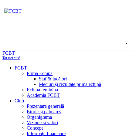
FCBT
Tot mai sus!
FCBT
Prima Echipa
Staf & jucători
Meciuri și rezultate prima echipă
Echipa feminina
Academia FCBT
Club
Prezentare generală
Istorie și palmares
Organigrama
Viziune si valori
Concept
Informații financiare