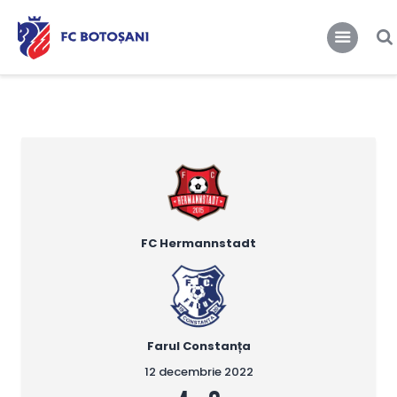
FCBT
Club
FCBT
Tot mai sus!
Stiri
Magazin FCBT
Abonamente/Bilete
FCBT TV
FC Hermannstadt
Farul Constanța
12 decembrie 2022