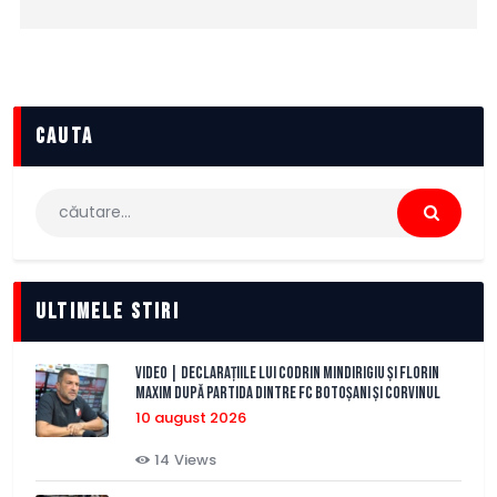
cauta
Caută
după:
Ultimele stiri
VIDEO | Declarațiile lui Codrin Mindirigiu și Florin
Maxim după partida dintre FC Botoșani și Corvinul
10 august 2026
14
Views