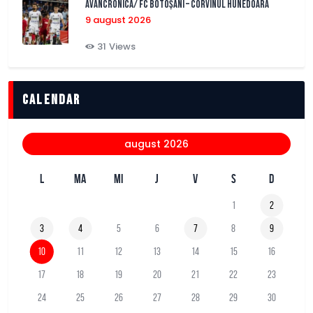
AVANCRONICA/ FC BOTOȘANI – CORVINUL HUNEDOARA
9 august 2026
31
Views
Calendar
august 2026
L
MA
MI
J
V
S
D
1
2
3
4
5
6
7
8
9
10
11
12
13
14
15
16
17
18
19
20
21
22
23
24
25
26
27
28
29
30