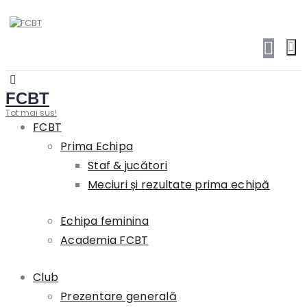
FCBT
Tot mai sus!
FCBT
Prima Echipa
Staf & jucători
Meciuri și rezultate prima echipă
Echipa feminina
Academia FCBT
Club
Prezentare generală