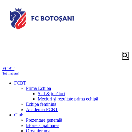
FCBT
Tot mai sus!
FCBT
Prima Echipa
Staf & jucători
Meciuri și rezultate prima echipă
Echipa feminina
Academia FCBT
Club
Prezentare generală
Istorie și palmares
Organigrama