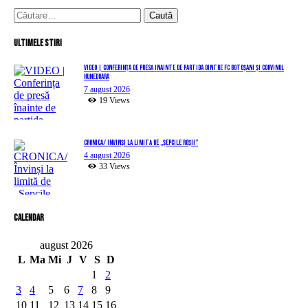
Caută
după:
Ultimele stiri
VIDEO | Conferința de presă înainte de partida dintre FC Botoșani și Corvinul
Hunedoara
7 august 2026
19
Views
CRONICA/ Învinși la limită de „Șepcile Roșii”
4 august 2026
33
Views
Calendar
august 2026
L
Ma
Mi
J
V
S
D
1
2
3
4
5
6
7
8
9
10
11
12
13
14
15
16