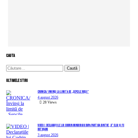
cauta
Caută
după:
Ultimele stiri
CRONICA/ Învinși la limită de „Șepcile Roșii”
4 august 2026
28
Views
VIDEO | Declarațiile lui Codrin Mindirigiu după partida dintre „U” Cluj și FC
Botoșani
3 august 2026