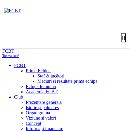
FCBT
Tot mai sus!
FCBT
Prima Echipa
Staf & jucători
Meciuri și rezultate prima echipă
Echipa feminina
Academia FCBT
Club
Prezentare generală
Istorie și palmares
Organigrama
Viziune si valori
Concept
Informații financiare