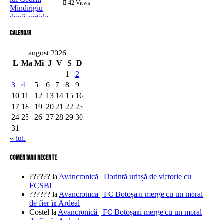
42
Views
Calendar
august 2026
L
Ma
Mi
J
V
S
D
1
2
3
4
5
6
7
8
9
10
11
12
13
14
15
16
17
18
19
20
21
22
23
24
25
26
27
28
29
30
31
« iul.
comentarii recente
??????
la
Avancronică | Dorință uriașă de victorie cu
FCSB!
??????
la
Avancronică | FC Botoșani merge cu un moral
de fier în Ardeal
Costel
la
Avancronică | FC Botoșani merge cu un moral