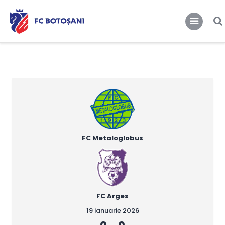
FCBT
Club
FCBT
Tot mai sus!
Stiri
Magazin FCBT
Abonamente/Bilete
FCBT TV
FC Metaloglobus
FC Arges
19 ianuarie 2026