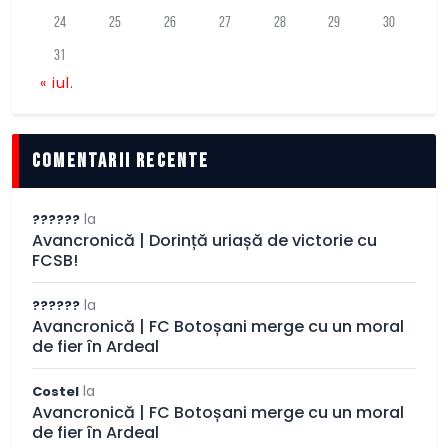
24
25
26
27
28
29
30
31
« iul.
comentarii recente
la
??????
Avancronică | Dorință uriașă de victorie cu
FCSB!
la
??????
Avancronică | FC Botoșani merge cu un moral
de fier în Ardeal
la
Costel
Avancronică | FC Botoșani merge cu un moral
de fier în Ardeal