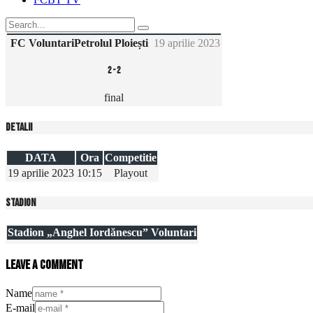
FC Voluntari
Petrolul Ploiești
19 aprilie 2023
2
-
2
final
Detalii
DATA
Ora
Competitie
19 aprilie 2023
10:15
Playout
Stadion
Stadion „Anghel Iordănescu” Voluntari
Leave a comment
Name
E-mail