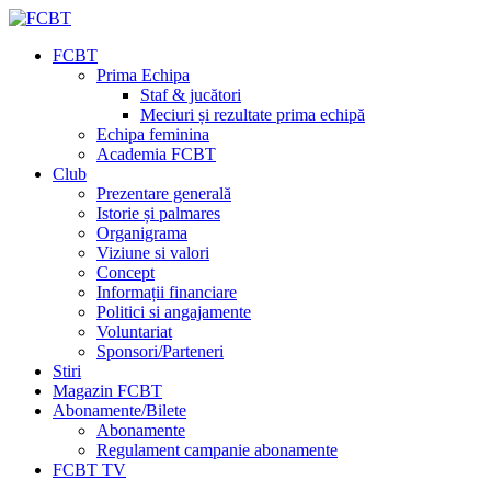
FCBT
Prima Echipa
Staf & jucători
Meciuri și rezultate prima echipă
Echipa feminina
Academia FCBT
Club
Prezentare generală
Istorie și palmares
Organigrama
Viziune si valori
Concept
Informații financiare
Politici si angajamente
Voluntariat
Sponsori/Parteneri
Stiri
Magazin FCBT
Abonamente/Bilete
Abonamente
Regulament campanie abonamente
FCBT TV