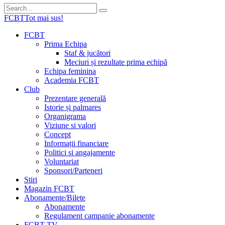
FCBT
Tot mai sus!
FCBT
Prima Echipa
Staf & jucători
Meciuri și rezultate prima echipă
Echipa feminina
Academia FCBT
Club
Prezentare generală
Istorie și palmares
Organigrama
Viziune si valori
Concept
Informații financiare
Politici si angajamente
Voluntariat
Sponsori/Parteneri
Stiri
Magazin FCBT
Abonamente/Bilete
Abonamente
Regulament campanie abonamente
FCBT TV