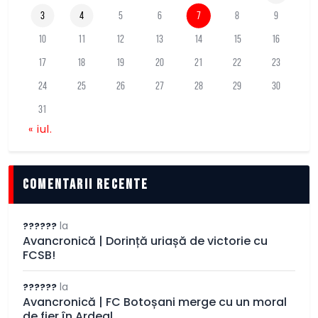
3
4
5
6
7
8
9
10
11
12
13
14
15
16
17
18
19
20
21
22
23
24
25
26
27
28
29
30
31
« iul.
comentarii recente
la
??????
Avancronică | Dorință uriașă de victorie cu
FCSB!
la
??????
Avancronică | FC Botoșani merge cu un moral
de fier în Ardeal