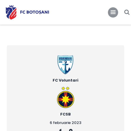
FCBT
Club
FCBT
Tot mai sus!
Stiri
Magazin FCBT
Abonamente/Bilete
FCBT TV
FC Voluntari
FCSB
6 februarie 2023