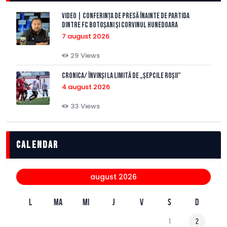
VIDEO | Conferința de presă înainte de partida
dintre FC Botoșani și Corvinul Hunedoara
7 august 2026
29
Views
CRONICA/ Învinși la limită de „Șepcile Roșii”
4 august 2026
33
Views
Calendar
august 2026
L
MA
MI
J
V
S
D
1
2