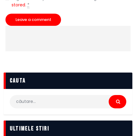
stored
.
*
cauta
Caută
după:
Ultimele stiri