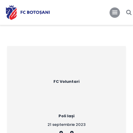
FCBT
Club
FCBT
Tot mai sus!
Stiri
Magazin FCBT
Abonamente/Bilete
FCBT TV
FC Voluntari
Poli Iași
21 septembrie 2023