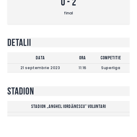
0
-
2
final
Detalii
DATA
Ora
Competitie
21 septembrie 2023
11:16
Superliga
Stadion
Stadion „Anghel Iordănescu” Voluntari