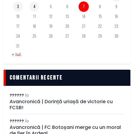
3
4
5
6
7
8
9
10
11
12
13
14
15
16
17
18
19
20
21
22
23
24
25
26
27
28
29
30
31
« iul.
comentarii recente
la
??????
Avancronică | Dorință uriașă de victorie cu
FCSB!
la
??????
Avancronică | FC Botoșani merge cu un moral
de fier în Ardeal