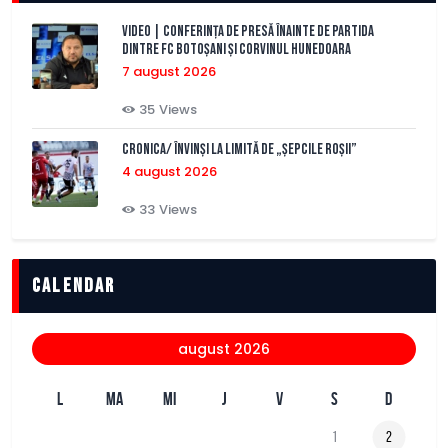
VIDEO | Conferința de presă înainte de partida
dintre FC Botoșani și Corvinul Hunedoara
7 august 2026
35
Views
CRONICA/ Învinși la limită de „Șepcile Roșii”
4 august 2026
33
Views
Calendar
august 2026
L
MA
MI
J
V
S
D
1
2