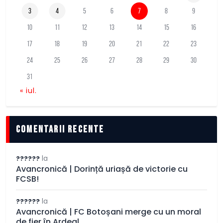
3
4
5
6
7
8
9
10
11
12
13
14
15
16
17
18
19
20
21
22
23
24
25
26
27
28
29
30
31
« iul.
comentarii recente
la
??????
Avancronică | Dorință uriașă de victorie cu
FCSB!
la
??????
Avancronică | FC Botoșani merge cu un moral
de fier în Ardeal