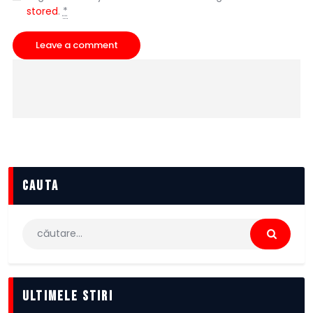
stored
.
*
cauta
Caută
după:
Ultimele stiri