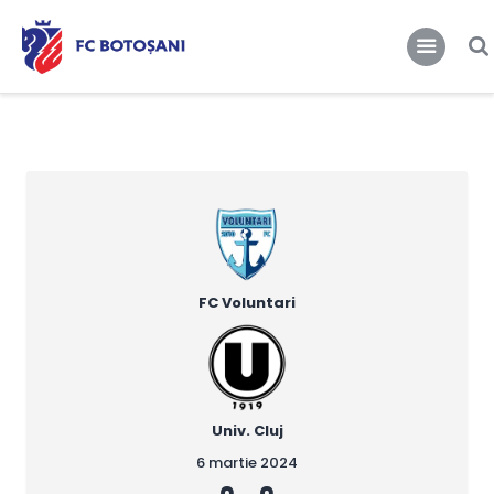
FCBT
Club
FCBT
Tot mai sus!
Stiri
Magazin FCBT
Abonamente/Bilete
FCBT TV
FC Voluntari
Univ. Cluj
6 martie 2024