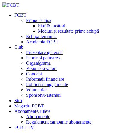
FCBT
Prima Echipa
Staf & jucători
Meciuri și rezultate prima echipă
Echipa feminina
Academia FCBT
Club
Prezentare generală
Istorie și palmares
Organigrama
Viziune si valori
Concept
Informații financiare
Politici si angajamente
Voluntariat
Sponsori/Parteneri
Stiri
Magazin FCBT
Abonamente/Bilete
Abonamente
Regulament campanie abonamente
FCBT TV