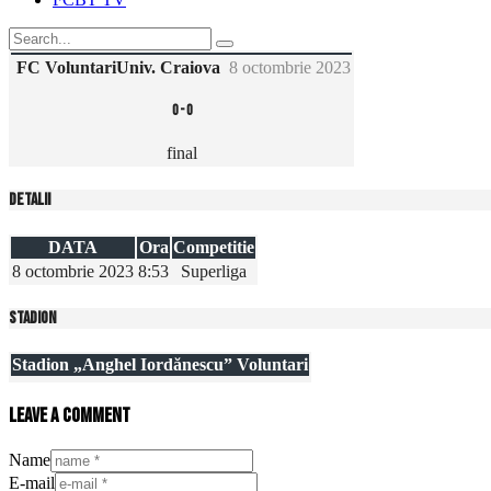
FC Voluntari
Univ. Craiova
8 octombrie 2023
0
-
0
final
Detalii
DATA
Ora
Competitie
8 octombrie 2023
8:53
Superliga
Stadion
Stadion „Anghel Iordănescu” Voluntari
Leave a comment
Name
E-mail