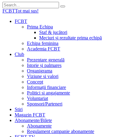
FCBT
Tot mai sus!
FCBT
Prima Echipa
Staf & jucători
Meciuri și rezultate prima echipă
Echipa feminina
Academia FCBT
Club
Prezentare generală
Istorie și palmares
Organigrama
Viziune si valori
Concept
Informații financiare
Politici si angajamente
Voluntariat
Sponsori/Parteneri
Stiri
Magazin FCBT
Abonamente/Bilete
Abonamente
Regulament campanie abonamente
FCBT TV