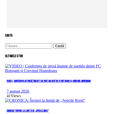
cauta
Caută
după:
Ultimele stiri
VIDEO | Conferința de presă înainte de partida dintre FC Botoșani și Corvinul Hunedoara
7 august 2026
41
Views
CRONICA/ Învinși la limită de „Șepcile Roșii”