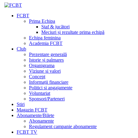
FCBT
Prima Echipa
Staf & jucători
Meciuri și rezultate prima echipă
Echipa feminina
Academia FCBT
Club
Prezentare generală
Istorie și palmares
Organigrama
Viziune si valori
Concept
Informații financiare
Politici si angajamente
Voluntariat
Sponsori/Parteneri
Stiri
Magazin FCBT
Abonamente/Bilete
Abonamente
Regulament campanie abonamente
FCBT TV