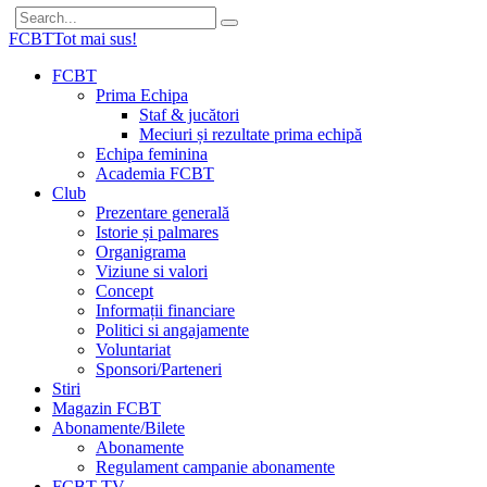
FCBT
Tot mai sus!
FCBT
Prima Echipa
Staf & jucători
Meciuri și rezultate prima echipă
Echipa feminina
Academia FCBT
Club
Prezentare generală
Istorie și palmares
Organigrama
Viziune si valori
Concept
Informații financiare
Politici si angajamente
Voluntariat
Sponsori/Parteneri
Stiri
Magazin FCBT
Abonamente/Bilete
Abonamente
Regulament campanie abonamente
FCBT TV