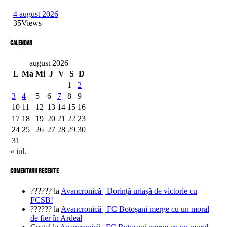
4 august 2026
35
Views
Calendar
august 2026
L
Ma
Mi
J
V
S
D
1
2
3
4
5
6
7
8
9
10
11
12
13
14
15
16
17
18
19
20
21
22
23
24
25
26
27
28
29
30
31
« iul.
comentarii recente
??????
la
Avancronică | Dorință uriașă de victorie cu
FCSB!
??????
la
Avancronică | FC Botoșani merge cu un moral
de fier în Ardeal